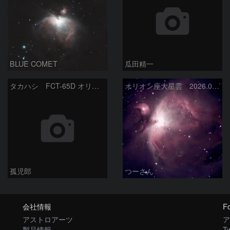
BLUE COMET
瓜田精一
タカハシ FCT-65D オリオン大星雲
オリオン座大星雲 2026.01.13
孤児郎
つーさん
会社情報
Fo
アストロアーツ
ア
製品情報
Tw