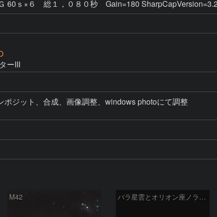
60ｓ×６ 総１，０８０秒 Gain=180 SharpCapVersion=3.
O
ーIII
ジット、合成、画像調整、windows photoにて調整

M42
バラ星雲とオリオン座ノラマ50mm