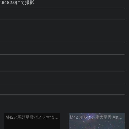
2.6482.0にて撮影
M42と馬頭星雲パノラマ135mm
M42 オリオン座大星雲 AstroTracer Type3の威力