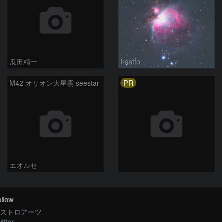
瓜田精一
I-satto
PR
M42 オリオン大星雲 seestar
エオルセ
llow
ストロアーツ
itter