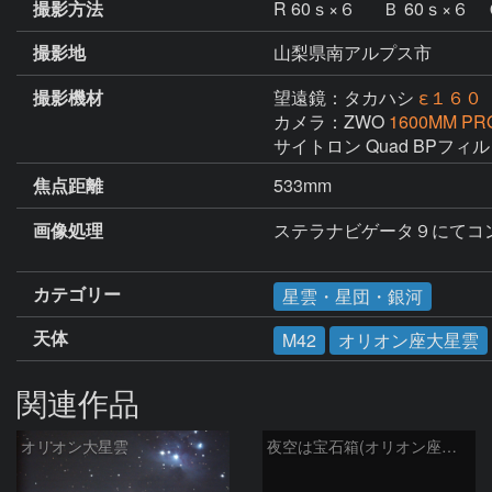
撮影方法
R 60ｓ×６ Ｂ 60ｓ×６ Ｇ 
撮影地
山梨県南アルプス市
撮影機材
望遠鏡：タカハシ
ε１６０
カメラ：ZWO
1600MM PR
サイトロン Quad BPフィルタ
焦点距離
533mm
画像処理
ステラナビゲータ９にてコンポ
カテゴリー
星雲・星団・銀河
天体
M42
オリオン座大星雲
関連作品
オリオン大星雲
夜空は宝石箱(オリオン座大星雲 M42) Seestar50