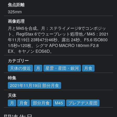
焦点距離
325mm
画像処理
月とM45を合成。月：ステライメージ9でコンポジッ
ト、RegiStax 6でウェーブレット処理他／M45：2021
年11月19日 23時47分46秒、露出 24秒、F5.6 ISO800 
1/5秒×120枚、シグマ APO MACRO 180mm F2.8 
EX、キヤノン EOS6D。
カテゴリー
天体の接近
月
星雲・星団・銀河
月食
特集
2021年11月19日 部分月食
天体
月
月食
部分月食
M45
プレアデス星団