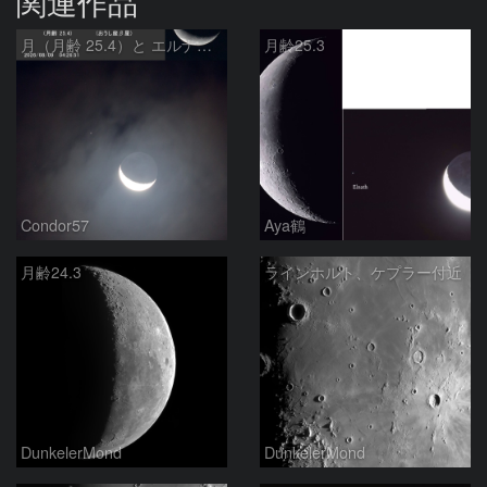
関連作品
月（月齢 25.4）と エルナト（おうし座β星）
月齢25.3
Condor57
Aya鶴
月齢24.3
ラインホルト、ケプラー付近
DunkelerMond
DunkelerMond