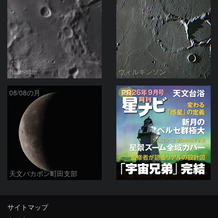
hare-star
ウィルキンソン
PR
08/08の月
天文バカボン町田支部
サイトマップ