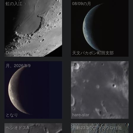
虹の入江
08/09の月
DunkelerMond
天文バカボン町田支部
月、2026/8/9
マルト
となり
hare-star
ヘシオドスA
月齢23.3のフラマウロ付近