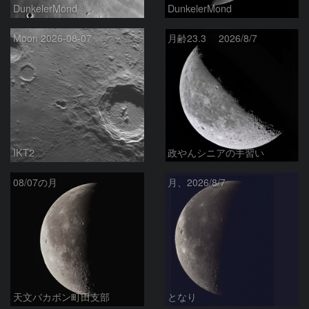
DunkelerMond
DunkelerMond
Moon 2026-08-07
月齢23.3 2026/8/7
IKT2
政やんシニアの手習い
08/07の月
月、2026/8/7
天文バカボン町田支部
となり