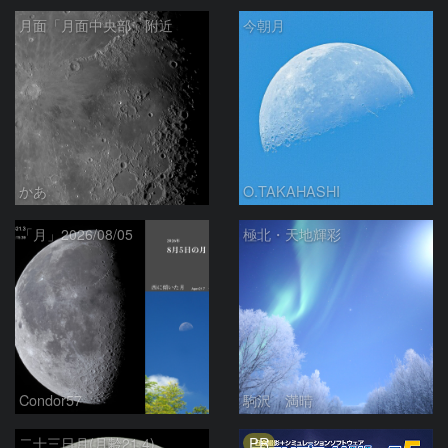
月面「月面中央部」附近
今朝月
かあ
O.TAKAHASHI
「月」2026/08/05
極北・天地輝彩
Condor57
駒沢 満晴
PR
二十三日月(月齢21.4)