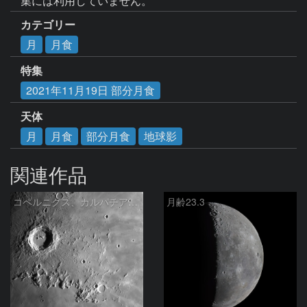
集には利用していません。
カテゴリー
月
月食
特集
2021年11月19日 部分月食
天体
月
月食
部分月食
地球影
関連作品
コペルニクス、カルパチア山脈付近
月齢23.3