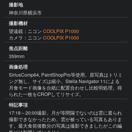
撮影地
神奈川県横浜市
撮影機材
望遠鏡：ニコン
COOLPIX P1000
カメラ：ニコン
COOLPIX P1000
焦点距離
359mm
画像処理
SiriusComp64, PaintShopPro等使用。原写真はトリミ
ング無し、サイズは縮小。Stella Navigator 11による
月食モード画像を台紙に配置合わせし比較明処理。得
られた一枚をCROPしてリサイズ。
特記事項
17:18～20:00撮影。月が等間隔でないのは雲に遮られ
撮影できなかったため。雲が被っている写真もありま
す。最大食前後数分の写真は撮影できましたがこの編