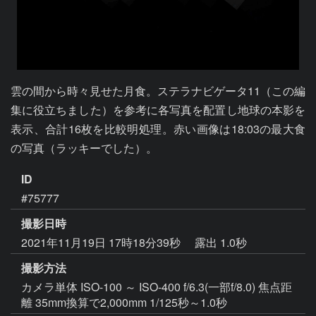
雲の間から時々見せた月食。ステラナビゲータ11（この編
集に役立ちました）を参考に各写真を配置し地球の本影を
表示、合計16枚を比較明処理。赤い画像は18:03の最大食
の写真（ラッキーでした）。
ID
#75777
撮影日時
2021年11月19日 17時18分39秒
露出 1.0秒
撮影方法
カメラ単体 ISO-100 ～ ISO-400 f/6.3(一部f/8.0) 焦点距
離 35mm換算で2,000mm 1/125秒～1.0秒