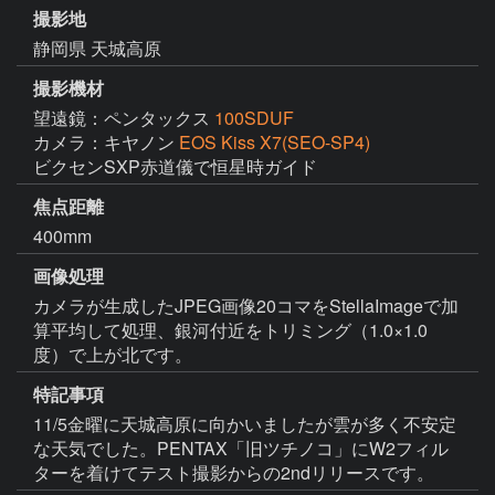
撮影地
静岡県 天城高原
撮影機材
望遠鏡：ペンタックス
100SDUF
カメラ：キヤノン
EOS Kiss X7(SEO-SP4)
ビクセンSXP赤道儀で恒星時ガイド
焦点距離
400mm
画像処理
カメラが生成したJPEG画像20コマをStellaImageで加
算平均して処理、銀河付近をトリミング（1.0×1.0
度）で上が北です。
特記事項
11/5金曜に天城高原に向かいましたが雲が多く不安定
な天気でした。PENTAX「旧ツチノコ」にW2フィル
ターを着けてテスト撮影からの2ndリリースです。