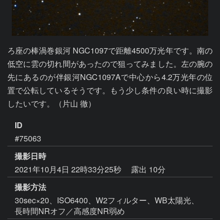
ろ座の棒渦巻銀河 NGC1097で距離4500万光年です。南の
低空に雲の切れ間があったので狙ってみました。左の腕の
先にあるのが伴銀河NGC1097Aで中心から4.2万光年の位
置で公転しているそうです。もう少し条件の良い時に撮影
したいです。（片山 徹）
ID
#75063
撮影日時
2021年10月4日 22時33分25秒
露出 10分
撮影方法
30sec×20、ISO6400、W2フィルター、WB太陽光、
長時間NRオフ／高感度NR弱め