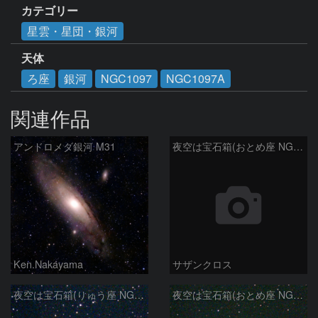
カテゴリー
星雲・星団・銀河
天体
ろ座
銀河
NGC1097
NGC1097A
関連作品
アンドロメダ銀河 M31
夜空は宝石箱(おとめ座 NGC5566) Seestar50
Ken.Nakayama
サザンクロス
夜空は宝石箱(りゅう座 NGC6503) Seestar50
夜空は宝石箱(おとめ座 NGC5746) Seestar50