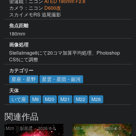
望遠鏡：ニコン
Ai ED 180mm F2.8
カメラ：ニコン
D600改
スカイメモRS 追尾撮影
焦点距離
180mm
画像処理
StellaImage8にて20コマ加算平均処理、Photoshop 
CS5にて調整
カテゴリー
星座・星野
星雲・星団・銀河
天体
いて座
M8
M20
M21
M22
M28
関連作品
M20 三裂星雲 2026-8-5
M8 干潟星雲 2026-8-5