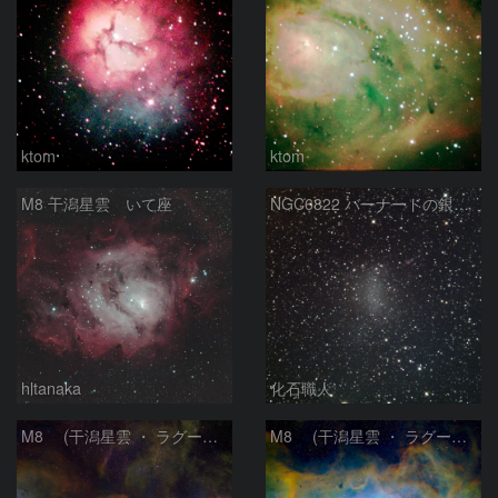
ktom
ktom
M8 干潟星雲 いて座
NGC6822 バーナードの銀河 いて座
hltanaka
化石職人
M8 (干潟星雲 ・ ラグーン（Lagoon）星雲)
M8 (干潟星雲 ・ ラグーン（Lagoon）星雲)