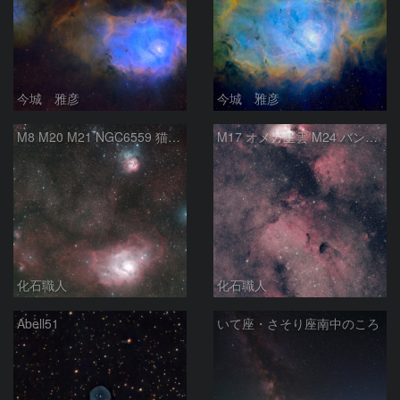
今城 雅彦
今城 雅彦
M8 M20 M21 NGC6559 猫の手星雲 いて座
M17 オメガ星雲 M24 バンビの横顔 いて座
化石職人
化石職人
Abell51
いて座・さそり座南中のころ