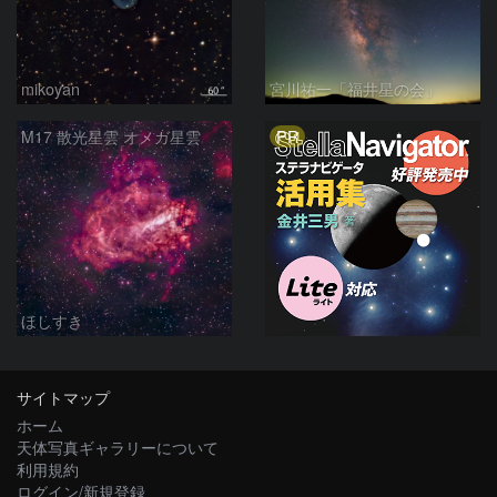
mikoyan
宮川祐一「福井星の会」
PR
M17 散光星雲 オメガ星雲
ほしすき
サイトマップ
ホーム
天体写真ギャラリーについて
利用規約
ログイン/新規登録