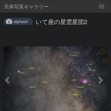
天体写真ギャラリー
Togg
navig
いて座の星雲星団2
alphavir