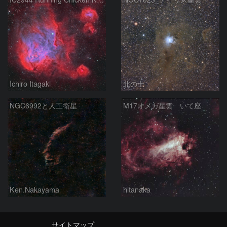
Ichiro Itagaki
北の士
NGC6992と人工衛星
M17オメガ星雲 いて座
Ken.Nakayama
hltanaka
サイトマップ