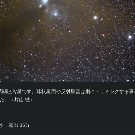
輝星がγ星です。球状星団や反射星雲は別にトリミングする
た。（片山 徹）
1秒
露出 35分