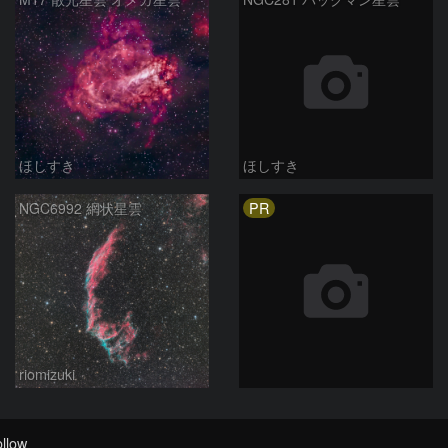
ほしすき
ほしすき
PR
NGC6992 網状星雲
riomizuki
llow