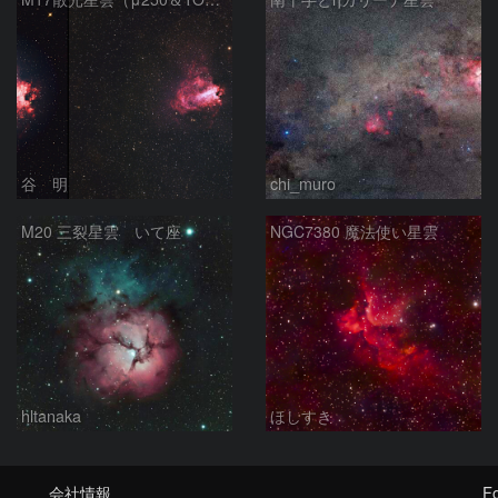
谷 明
chi_muro
M20 三裂星雲 いて座
NGC7380 魔法使い星雲
hltanaka
ほしすき
会社情報
Fo