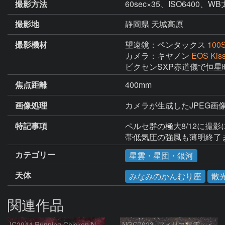
撮影方法
60sec×35、ISO640
撮影地
静岡県 天城高原
撮影機材
望遠鏡：ペンタックス
100
カメラ：キヤノン
EOS Kis
ビクセンSXP赤道儀で恒星
焦点距離
400mm
画像処理
カメラが生成したJPEG画像
特記事項
ペルセ群の極大8/12に撮
帯低気圧の強風も薄明終了
カテゴリー
星雲・星団・銀河
天体
みなみのかんむり座
散
関連作品
IC2944 Running Chicken Nebula
NGC7023_アイリス星雲