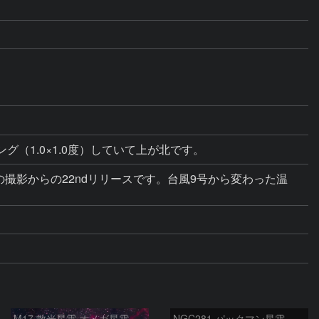
ング（1.0×1.0度）していて上が北です。
の撮影からの22ndリリースです。台風9号から変わった温
M17 散光星雲 オメガ星雲
NGC281 パックマン星雲