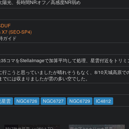
0、WB太陽光、長時間NRオフ／高感度NR弱め
SDUF
s X7 (SEO-SP4)
時ガイド
35コマをStellaImageで加算平均して処理、星雲付近をトリミ
影に行こうと思っていましたが晴れそうもなく、8/10天城高原で
までには収まりましたが雲の多い空でした。
光星雲
NGC6726
NGC6727
NGC6729
IC4812
M17散光星雲（μ250＆TOA130）
南十字とηカリーナ星雲