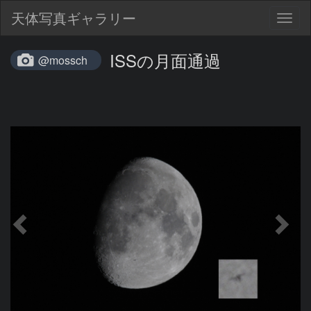
天体写真ギャラリー
Togg
navig
ISSの月面通過
@mossch