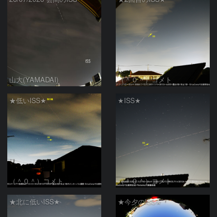
山大(YAMADAI)
（＾０＾）コメト
★低いISS★
★ISS★
（＾０＾）コメト
（＾０＾）コメト
★北に低いISS★
★今夕のISS★