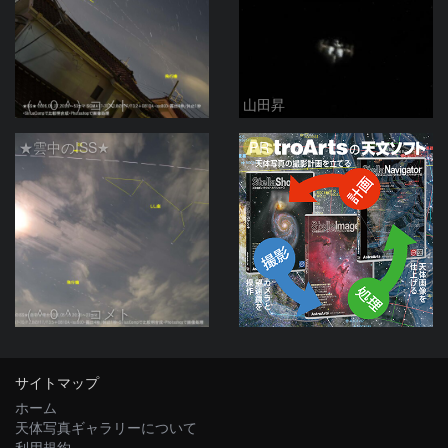
（＾０＾）コメト
山田昇
PR
★雲中のISS★
（＾０＾）コメト
サイトマップ
ホーム
天体写真ギャラリーについて
利用規約