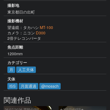
撮影地
東京都日の出町
撮影機材
望遠鏡：タカハシ
MT-100
カメラ：ニコン
D300
2倍テレコンバータ
焦点距離
1200mm
カテゴリー
月
人工天体
天体
ISS
月面通過
@mossch
関連作品
26/07/2026 雲間のISS
★2回目のISS★