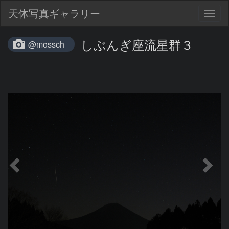
天体写真ギャラリー
Togg
navig
しぶんぎ座流星群３
@mossch