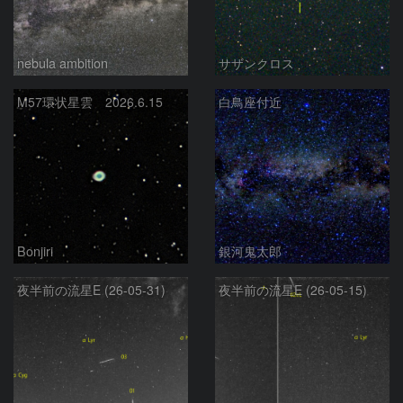
nebula ambition
サザンクロス
M57環状星雲 2026.6.15
白鳥座付近
Bonjiri
銀河鬼太郎
夜半前の流星E (26-05-31)
夜半前の流星E (26-05-15)