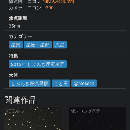
望遠鏡：ニコン
NIKKOR 35mm
カメラ：ニコン
D300
焦点距離
35mm
カテゴリー
星景
星座・星野
流星
特集
2012年 しぶんぎ座流星群
天体
しぶんぎ座流星群
こと座
@mossch
関連作品
NGC6675
M57 リング星雲