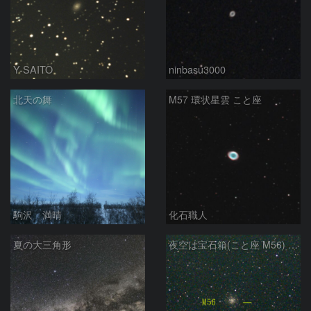
Y-SAITO
ninbasu3000
北天の舞
M57 環状星雲 こと座
駒沢 満晴
化石職人
夏の大三角形
夜空は宝石箱(こと座 M56) Seestar50