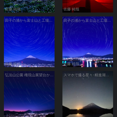
佐藤 純哉
佐藤 純哉
田子の浦から富士山と工場夜景と北天の日周運動 静岡県富士市
田子の浦から富士山と工場夜景と北天の日周運動 静岡県富士市
佐藤 純哉
佐藤 純哉
弘法山公園 権現山展望台から富士山夕景と星空 神奈川県秦野市
スマホで撮る星々･精進湖での冬の星座