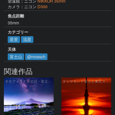
望遠鏡：ニコン
NIKKOR 35mm
カメラ：ニコン
D300
焦点距離
35mm
カテゴリー
星景
流星
天体
富士山
@mossch
関連作品
ネモフィラと天の川・富士山 河口湖 大石公園で
ダイヤモンド富士と東京スカイツリー 千葉県市川市