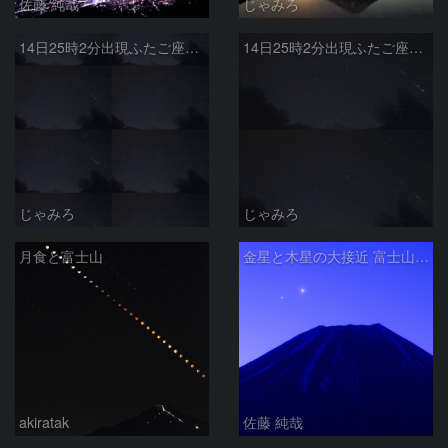
佐藤 純哉
じゃみろ
14日25時2分出現ふたご座群大流星(全行程)
14日25時2分出現ふたご座群大流星
じゃみろ
じゃみろ
月食と富士山
金星と木星の大接近 富士山と 朝霧高原で
akiratak
佐藤 純哉