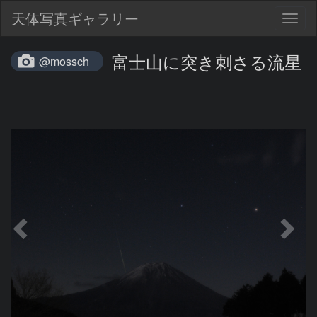
天体写真ギャラリー
Togg
navig
富士山に突き刺さる流星
@mossch