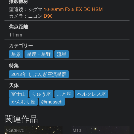
撮影機材
望遠鏡：シグマ
10-20mm F3.5 EX DC HSM
カメラ：ニコン
D90
焦点距離
11mm
カテゴリー
星景
星座・星野
流星
特集
2012年 しぶんぎ座流星群
天体
富士山
りゅう座
こと座
ヘルクレス座
かんむり座
@mossch
関連作品
NGC6675
M13