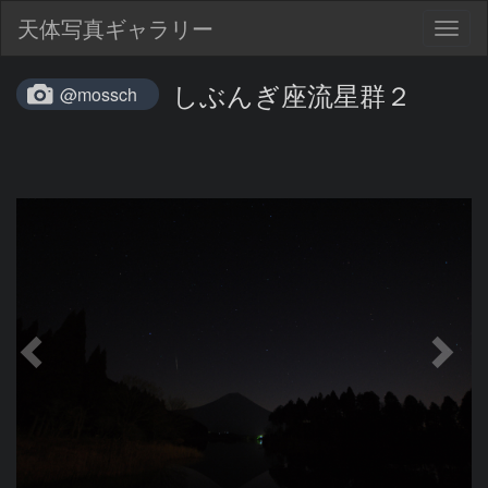
天体写真ギャラリー
Togg
navig
しぶんぎ座流星群２
@mossch