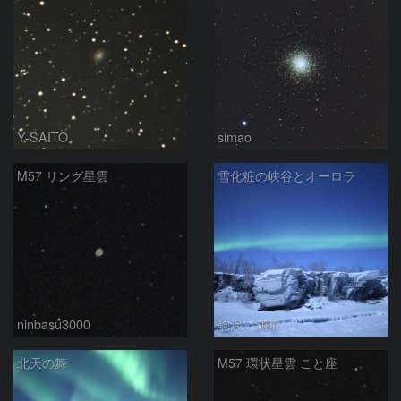
Y-SAITO
simao
M57 リング星雲
雪化粧の峡谷とオーロラ
ninbasu3000
駒沢 満晴
北天の舞
M57 環状星雲 こと座