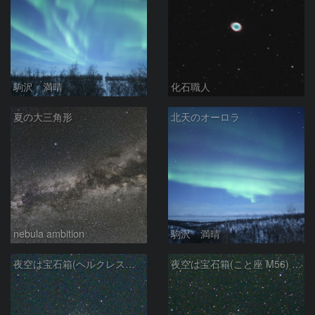
駒沢 満晴
化石職人
夏の大三角形
北天のオーロラ
nebula ambition
駒沢 満晴
夜空は宝石箱(ヘルクレス座 M92) Seestar50
夜空は宝石箱(こと座 M56) Seestar50