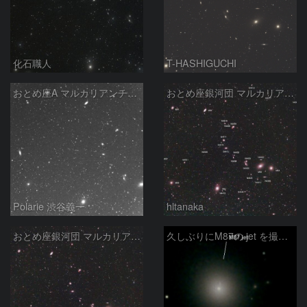
化石職人
T-HASHIGUCHI
おとめ座A マルカリアンチェーン
おとめ座銀河団 マルカリアンチェーン (2)
Polarie 渋谷義一
hltanaka
おとめ座銀河団 マルカリアンチェーン
久しぶりにM87の jet を撮ってみました