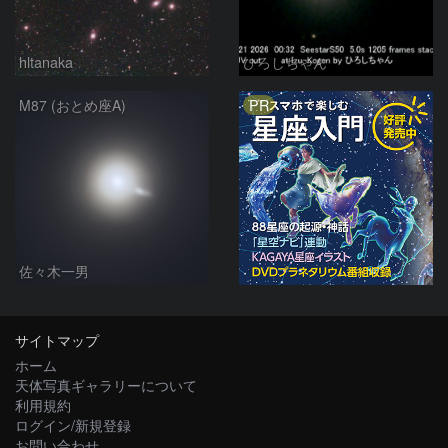
hltanaka
ひろしちゃん
PR
M87 (おとめ座A)
佐々木一男
サイトマップ
ホーム
天体写真ギャラリーについて
利用規約
ログイン/新規登録
お問い合わせ