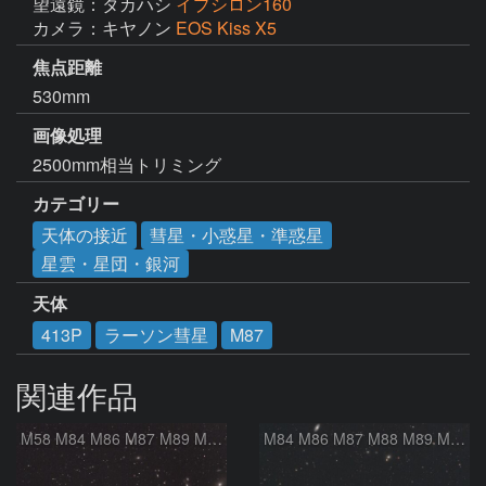
望遠鏡：タカハシ
イプシロン160
カメラ：キヤノン
EOS Kiss X5
焦点距離
530mm
画像処理
2500mm相当トリミング
カテゴリー
天体の接近
彗星・小惑星・準惑星
星雲・星団・銀河
天体
413P
ラーソン彗星
M87
関連作品
M58 M84 M86 M87 M89 M90 マルカリアンの銀河鎖 おとめ座 かみのけ座
M84 M86 M87 M88 M89 M90 M91 マルカリアンの銀河鎖 おとめ座 かみのけ座