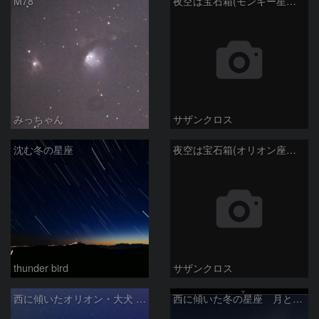
M78
夜空は宝石箱(モンキー星雲 NGC2174) Seestar50
みっちゃん
サザンクロス
沈む冬の星座
夜空は宝石箱(オリオン座大星雲 M42) Seestar50
thunder bird
サザンクロス
西に傾いたオリオン・大犬 (2026/04/21)
西に傾いた冬の星座 月と金星＆木星