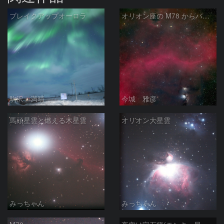
ブレイクアップオーロラ
オリオン座の M78 からバーナードループをまたいで LDN1622あたり
駒沢 満晴
今城 雅彦
馬頭星雲と燃える木星雲
オリオン大星雲
みっちゃん
みっちゃん