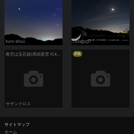
kuro-shuu
Condor57
PR
夜空は宝石箱(馬頭星雲 IC434) Seestar50
サザンクロス
サイトマップ
ホーム