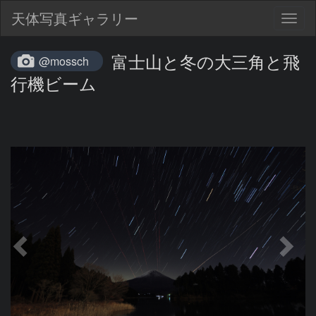
天体写真ギャラリー
Togg
navig
富士山と冬の大三角と飛
@mossch
行機ビーム