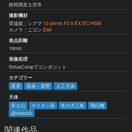
静岡県富士宮市
撮影機材
望遠鏡：シグマ
10-20mm F3.5 EX DC HSM
カメラ：ニコン
D90
焦点距離
10mm
画像処理
SiriusCompでコンポジット
カテゴリー
星景
星座・星野
人工天体
天体
富士山
オリオン座
冬の大三角
飛行機
@mossch
関連作品