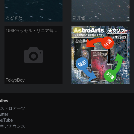
ろどすた
新井優
PR
156Pラッセル・リニア彗星とM33銀河の接近
TokyoBoy
llow
ストロアーツ
itter
ouTube
空アナウンス