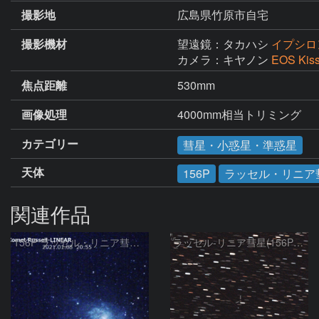
撮影地
広島県竹原市自宅
撮影機材
望遠鏡：タカハシ
イプシロン
カメラ：キヤノン
EOS Kis
焦点距離
530mm
画像処理
4000mm相当トリミング
カテゴリー
彗星・小惑星・準惑星
天体
156P
ラッセル・リニア
関連作品
156P ラッセル・リニア彗星 & M33
ラッセル-リニア彗星(156P)：2021/03/15