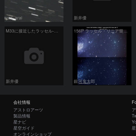
yas_arai
新井優
M33に接近したラッセル-リニア彗星：2021/01/10
156P ラッセル・リニア彗星 ☄ M33に最接近🌌
新井優
銀河鬼太郎
会社情報
Fo
アストロアーツ
ア
製品情報
Tw
星ナビ
Y
星空ガイド
星
オンラインショップ