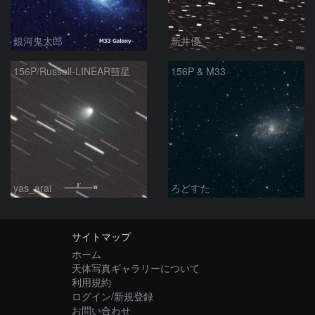
銀河鬼太郎
新井優
156P/Russell-LINEAR彗星
156P & M33
yas_arai
ろどすた
サイトマップ
ホーム
天体写真ギャラリーについて
利用規約
ログイン/新規登録
お問い合わせ