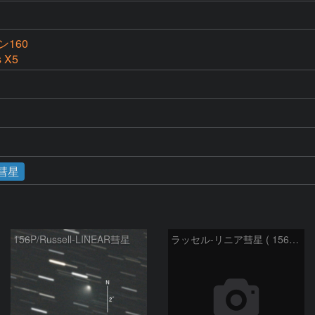
160
s X5
彗星
156P/Russell-LINEAR彗星
ラッセル-リニア彗星 ( 156P )：2021/02/06