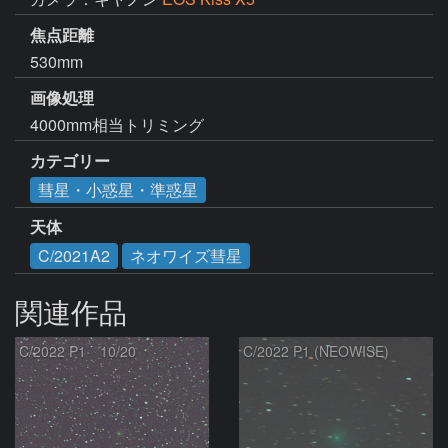
焦点距離
530mm
画像処理
4000mm相当トリミング
カテゴリー
彗星・小惑星・準惑星
天体
C/2021A2
ネオワイズ彗星
関連作品
C/2022 P1 10/20
C/2022 P1 (NEOWISE)