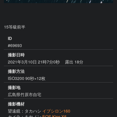
15等級前半
ID
#69693
撮影日時
2021年3月10日 21時7分0秒
露出 18分
撮影方法
ISO3200 90秒×12枚
撮影地
広島県竹原市自宅
撮影機材
望遠鏡：タカハシ
イプシロン160
カメラ：キヤノン
EOS Kiss X5