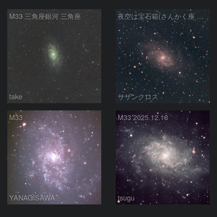
M33 三角座銀河 三角座
夜空は宝石箱(さんかく座 M33) Seestar50
take
サザンクロス
M33
M33 2025.12.16
YANAGISAWA
tsugu