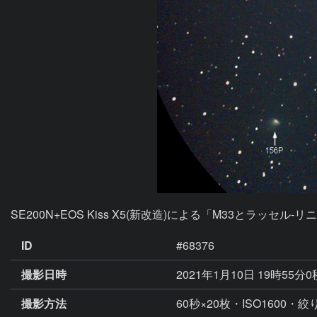
SE200N+EOS Kiss X5(新改造)による「M33とラッセ
ID
#68376
撮影日時
2021年1月10日 19時55分
撮影方法
60秒×20枚・ISO1600・絞