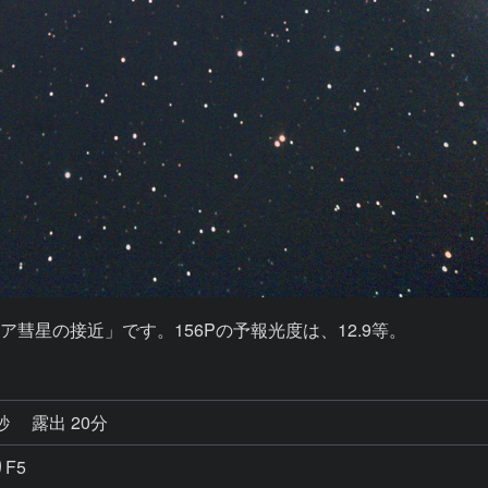
ル-リニア彗星の接近」です。156Pの予報光度は、12.9等。
0秒
露出 20分
りF5