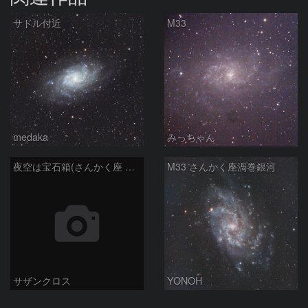
サドル付近
M33
medaka
みっちゃん
夜空は宝石箱(さんかく座 M33) Seestar50
M33 さんかく座渦巻銀河
サザンクロス
YONOH