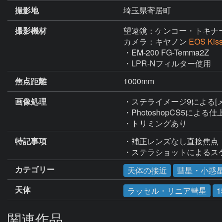
撮影地
埼玉県寄居町
撮影機材
望遠鏡：ケンコー・トキナ
カメラ：キヤノン
EOS Ki
・EM-200 FG-Temma2Z

・LPR-Nフィルター使用
焦点距離
1000mm
画像処理
・ステライメージ9による[
・PhotoshopCS5による仕
・トリミングあり
特記事項
・補正レンズなし直接焦点

・ステラショットによるス
カテゴリー
天体の接近
彗星・小惑
天体
ラッセル・リニア彗星
1
関連作品