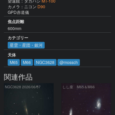
望遠鏡：タカハシ
MT-100
カメラ：ニコン
D90
GPD赤道儀
焦点距離
600mm
カテゴリー
星雲・星団・銀河
天体
M65
M66
NGC3628
@mossch
関連作品
NGC3628 2026/06/07
しし座 M65＆M66