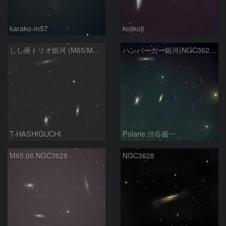
karako-m57
kojikoji
しし座トリオ銀河 (M65/M66/NGC3628) 2026/05/11
ハンバーガー銀河(NGC3628) M66 M65
T-HASHIGUCHI
Polarie 渋谷義一
M65.66.NGC3628
NGC3628