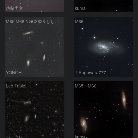
佐藤尚文
kuma-
M65 M66 NGC3628 しし座のトリオ
M66
YONOH
T.Sugawara777
Leo Triplet
M65・M66
バークレー
kuma-