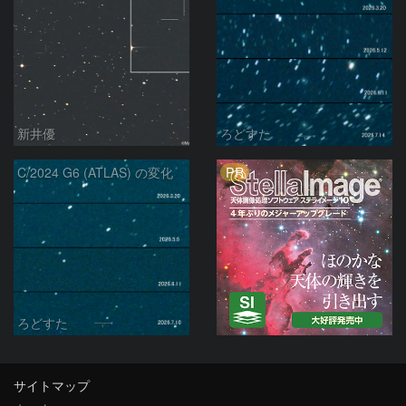
新井優
ろどすた
PR
C/2024 G6 (ATLAS) の変化
ろどすた
サイトマップ