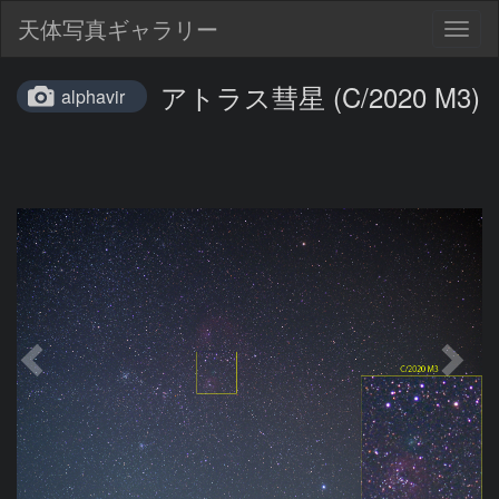
天体写真ギャラリー
Togg
navig
アトラス彗星 (C/2020 M3)
alphavir