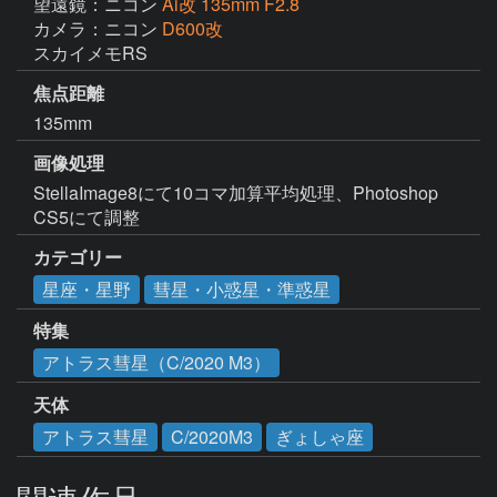
望遠鏡：ニコン
Ai改 135mm F2.8
カメラ：ニコン
D600改
スカイメモRS
焦点距離
135mm
画像処理
StellaImage8にて10コマ加算平均処理、Photoshop 
CS5にて調整
カテゴリー
星座・星野
彗星・小惑星・準惑星
特集
アトラス彗星（C/2020 M3）
天体
アトラス彗星
C/2020M3
ぎょしゃ座