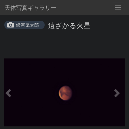
天体写真ギャラリー
Togg
navig
遠ざかる火星
銀河鬼太郎