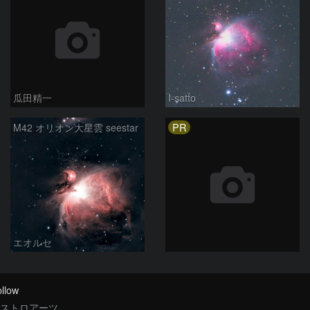
瓜田精一
I-satto
PR
M42 オリオン大星雲 seestar
エオルセ
llow
ストロアーツ