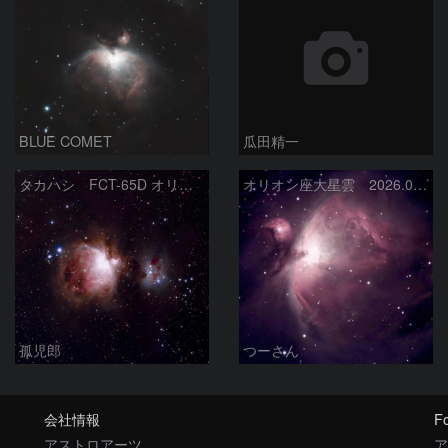
BLUE COMET
瓜田精一
タカハシ FCT-65D オリオン大星雲
オリオン座大星雲 2026.01.13
孤児郎
つーさん
会社情報
Fo
アストロアーツ
ア