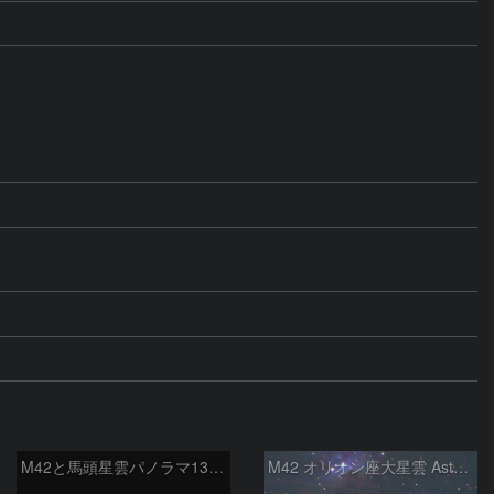
M42と馬頭星雲パノラマ135mm
M42 オリオン座大星雲 AstroTracer Type3の威力