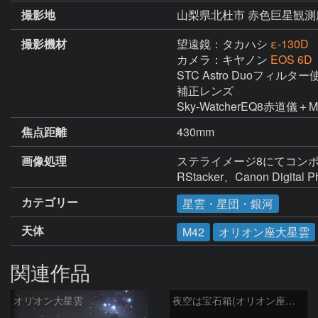
撮影地
山梨県北杜市 赤色巨星観測
撮影機材
望遠鏡：タカハシ
ε-130D
カメラ：キヤノン
EOS 6
STC Astro Duoフィルター使
補正レンズ

Sky-WatcherEQ8赤道儀
焦点距離
430mm
画像処理
ステライメージ8にてコンポ
RStacker、Canon Digital
カテゴリー
星雲・星団・銀河
天体
M42
オリオン座大星雲
関連作品
オリオン大星雲
夜空は宝石箱(オリオン座大星雲 M42) Seestar50