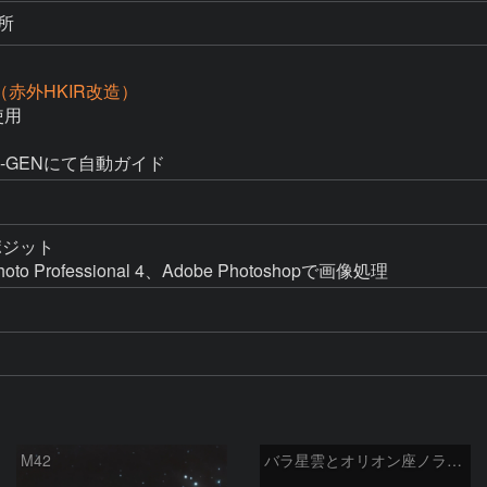
所
D（赤外HKIR改造）
用

＋M-GENにて自動ガイド
ジット

 Photo Professional 4、Adobe Photoshopで画像処理
M42
バラ星雲とオリオン座ノラマ50mm