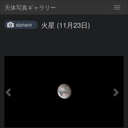
天体写真ギャラリー
Togg
navig
火星 (11月23日)
alphavir