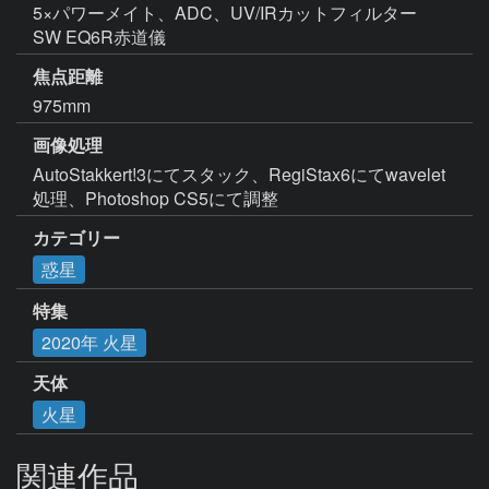
5×パワーメイト、ADC、UV/IRカットフィルター

SW EQ6R赤道儀
焦点距離
975mm
画像処理
AutoStakkert!3にてスタック、RegiStax6にてwavelet
処理、Photoshop CS5にて調整
カテゴリー
惑星
特集
2020年 火星
天体
火星
関連作品