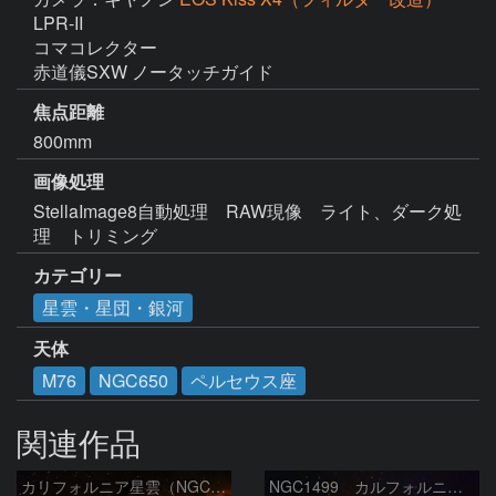
LPR-II

コマコレクター

赤道儀SXW ノータッチガイド
焦点距離
800mm
画像処理
StellaImage8自動処理　RAW現像　ライト、ダーク処
理　トリミング
カテゴリー
星雲・星団・銀河
天体
M76
NGC650
ペルセウス座
関連作品
カリフォルニア星雲（NGC 1499）
NGC1499 カルフォルニア星雲