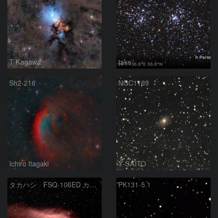
T-Kagawa
take
Sh2-216
NGC1169
Ichiro Itagaki
Y-SAITO
タカハシ FSQ-106ED カリフォルニア星雲
PK131-5.1