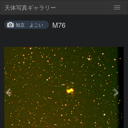
天体写真ギャラリー
Togg
navig
M76
知立 よこい