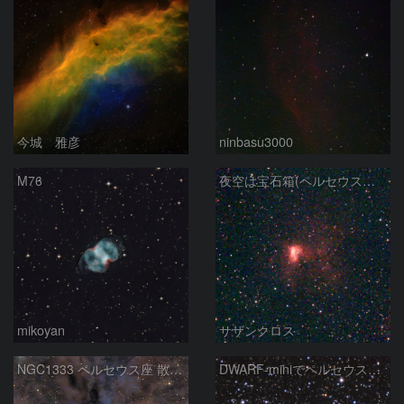
今城 雅彦
ninbasu3000
M76
夜空は宝石箱(ペルセウス座 NGC1491) Seestar50
mikoyan
サザンクロス
NGC1333 ペルセウス座 散光星雲
DWARF-miniでペルセウス座の二重星団