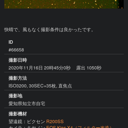
快晴で、風もなく撮影条件は良かったです。
ID
#66658
撮影日時
2020年11月16日 20時45分0秒
露出 1050秒
撮影方法
ISO3200, 30SEC×35枚, 直焦点
撮影地
愛知県知立市自宅
撮影機材
望遠鏡：ビクセン
R200SS
カメラ：キヤノン
EOS Kiss X4（フィルター改造）