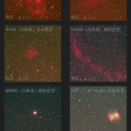
知立 よこい
知立 よこい
I5146（白鳥座）まゆ星雲
N6992（白鳥座）網状星雲
知立 よこい
知立 よこい
N6960（白鳥座）網状星雲
M27（こぎつね座）亜鈴星雲