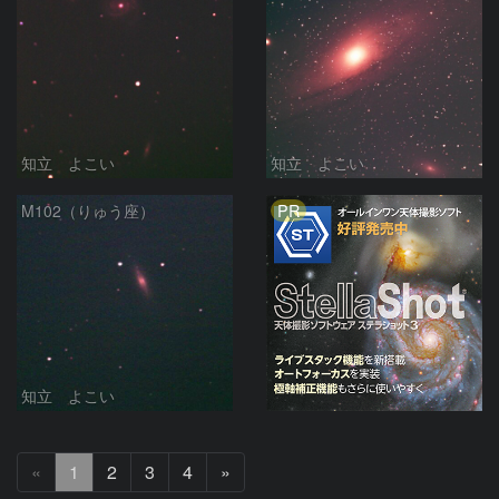
知立 よこい
知立 よこい
PR
M102（りゅう座）
知立 よこい
次
«
1
2
3
4
»
へ