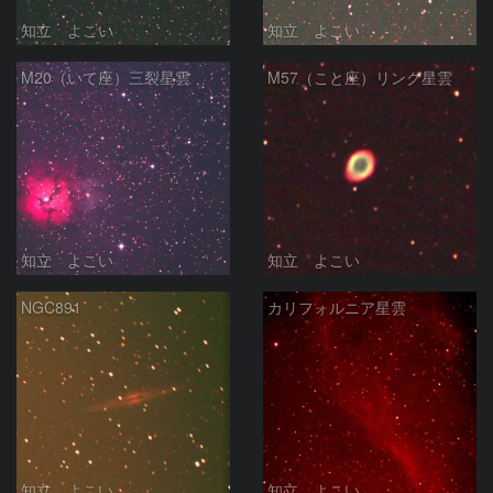
知立 よこい
知立 よこい
M20（いて座）三裂星雲
M57（こと座）リング星雲
知立 よこい
知立 よこい
NGC891
カリフォルニア星雲
知立 よこい
知立 よこい