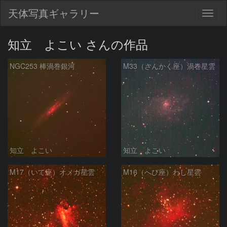
天体写真ギャラリー
Togg
navig
知立 よこい さんの作品
NGC253 棒渦巻銀河
M33（さんかく座）渦巻星雲
知立 よこい
知立 よこい
M17（いて座）オメガ星雲
M16（へび座）わし星雲