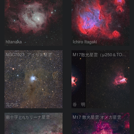
hltanaka
Ichiro Itagaki
NGC7023_アイリス星雲
M17散光星雲（μ250＆TOA130）
北の士
谷 明
南十字とηカリーナ星雲
M17 散光星雲 オメガ星雲