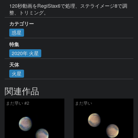
120秒動画をRegiStax6で処理、ステライメージ8で調
整、トリミング。
カテゴリー
惑星
特集
2020年 火星
天体
火星
関連作品
まだ早い #2
まだ早い