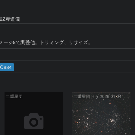
D
a2Z赤道儀
イメージ8で調整他。トリミング、リサイズ。
C884
二重星団
二重星団 H-χ 2026.01.04