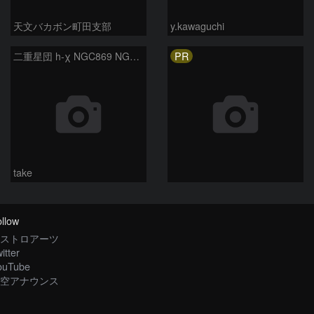
天文バカボン町田支部
y.kawaguchi
PR
二重星団 h-χ NGC869 NGC884 ペルセウス座
take
llow
ストロアーツ
itter
ouTube
空アナウンス