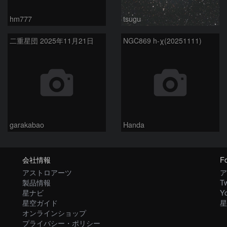
hm777
tsugu
二重星団 2025年11月21日
NGC869 h-χ(20251111)
garakabao
Handa
会社情報
Fo
アストロアーツ
ア
製品情報
Tw
星ナビ
Y
星空ガイド
星
オンラインショップ
プライバシー・ポリシー