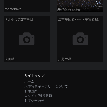
momonako
take
ペルセウス2重星団
二重星団＆ハート星雲＆胎児星雲
瓜田精一
川越の星
サイトマップ
ホーム
天体写真ギャラリーについて
利用規約
ログイン/新規登録
お問い合わせ