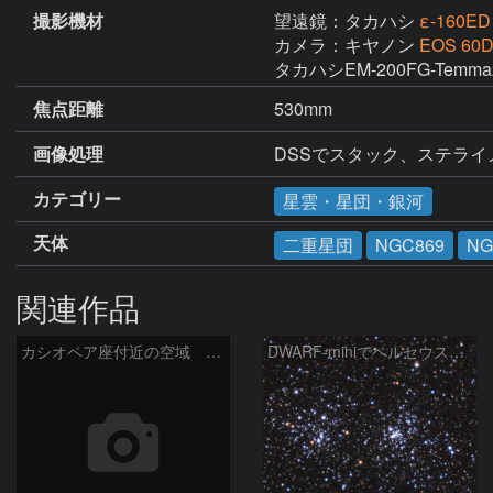
撮影機材
望遠鏡：タカハシ
ε-160ED
カメラ：キヤノン
EOS 60
タカハシEM-200FG-Temm
焦点距離
530mm
画像処理
DSSでスタック、ステラ
カテゴリー
星雲・星団・銀河
天体
二重星団
NGC869
NG
関連作品
カシオペア座付近の空域 260720
DWARF-miniでペルセウス座の二重星団