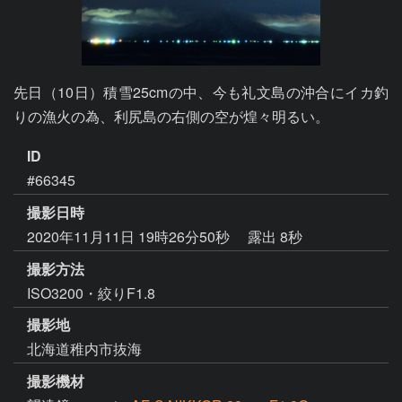
先日（10日）積雪25cmの中、今も礼文島の沖合にイカ釣
りの漁火の為、利尻島の右側の空が煌々明るい。
ID
#66345
撮影日時
2020年11月11日 19時26分50秒
露出 8秒
撮影方法
ISO3200・絞りF1.8
撮影地
北海道稚内市抜海
撮影機材