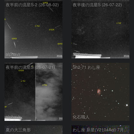
夜半前の流星S-2 (26-08-02)
夜半後の流星S (26-07-22)
alphavir
alphavir
夜半前の流星S (26-07-21)
Sh2-71 わし座
alphavir
化石職人
夏の大三角形
わし座 新星(V2104Aql) 7月9日 Seestar50