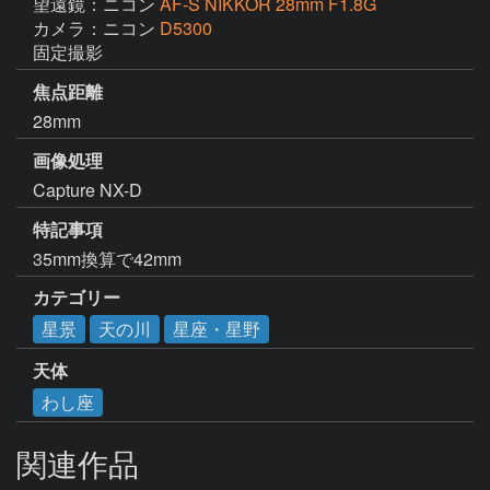
望遠鏡：ニコン
AF-S NIKKOR 28mm F1.8G
カメラ：ニコン
D5300
固定撮影
焦点距離
28mm
画像処理
Capture NX-D
特記事項
35mm換算で42mm
カテゴリー
星景
天の川
星座・星野
天体
わし座
関連作品