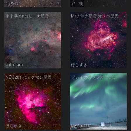
北の士
谷 明
南十字とηカリーナ星雲
M17 散光星雲 オメガ星雲
chi_muro
ほしすき
NGC281 パックマン星雲
ブレイクアップオーロラ
ほしすき
駒沢 満晴