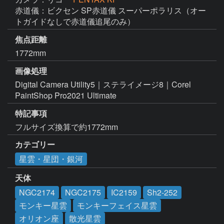
赤道儀：ビクセン SP赤道儀 スーパーポラリス（オー
トガイドなしで赤道儀追尾のみ）
焦点距離
1772mm
画像処理
Digital Camera Utility5｜ステライメージ8｜Corel 
PaintShop Pro2021 Ultimate
特記事項
フルサイズ換算で約1772mm
カテゴリー
星雲・星団・銀河
天体
NGC2174
NGC2175
IC2159
Sh2-252
モンキー星雲
モンキーフェイス星雲
オリオン座
散光星雲