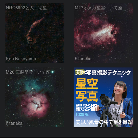
NGC6992と人工衛星
M17オメガ星雲 いて座
Ken.Nakayama
hltanaka
PR
M20 三裂星雲 いて座
hltanaka