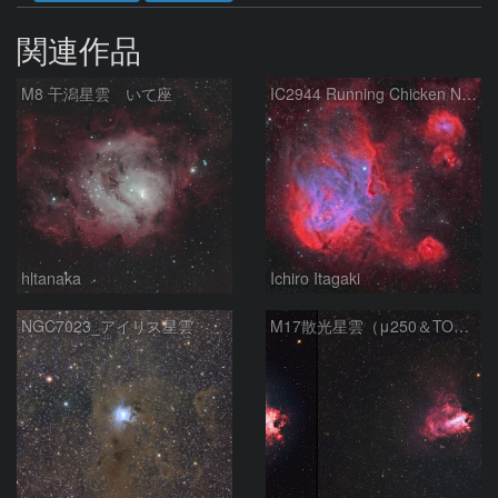
関連作品
M8 干潟星雲 いて座
IC2944 Running Chicken Nebula
hltanaka
Ichiro Itagaki
NGC7023_アイリス星雲
M17散光星雲（μ250＆TOA130）