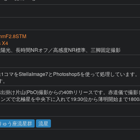
mmF2.8STM
s X4
WB太陽光、長時間NRオフ／高感度NR標準、三脚固定撮影
1コマをStellaImage7とPhotoshop5を使って処理し
す。
原へ出掛け片山(PbO)撮影からの40thリリースです。赤道儀
キレンズで北極星を中央下に入れて19:30位から薄明開始まで18
月りゅう座流星群
流星