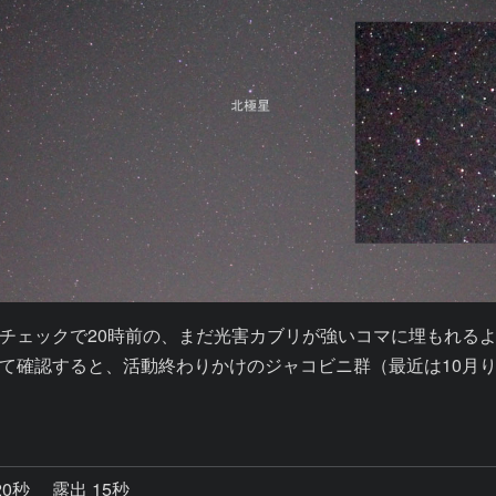
チェックで20時前の、まだ光害カブリが強いコマに埋もれる
グなども使って確認すると、活動終わりかけのジャコビニ群（最近は
20秒
露出 15秒