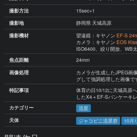
撮影方法
15sec×1
撮影地
静岡県 天城高原
撮影機材
望遠鏡：キヤノン
EF-S 24
カメラ：キヤノン
EOS Kis
ISO6400、絞り開放、
焦点距離
24mm
画像処理
カメラが生成したJPEG画像
グして強調処理した画像で
特記事項
体育の日10/12に天城高
したX4＋EF-Sパンケー
カテゴリー
流星
天体
ジャコビニ流星群
10