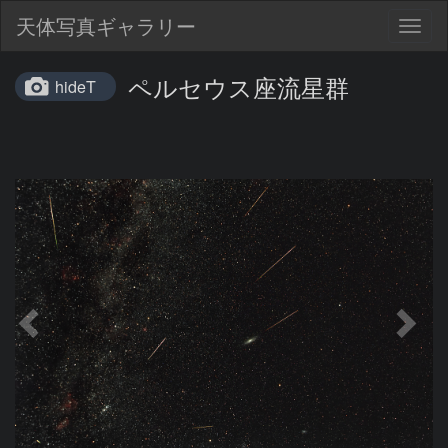
天体写真ギャラリー
Togg
navig
ペルセウス座流星群
hideT