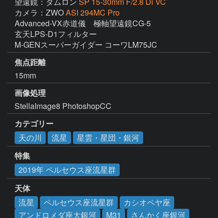
望遠鏡：タムロン
SP 15-30mm F/2.8 Di VC
カメラ：ZWO
ASI 294MC Pro
Advanced-VX赤道儀　極軸望遠鏡CG-5

玄天LPS-D1フィルター

M-GENスーパーガイダー コーワLM75JC
焦点距離
15mm
画像処理
StellaImage8 PhotoshopCC
カテゴリー
天の川
流星
星雲・星団・銀河
特集
2019年 ペルセウス座流星群
天体
流星
ペルセウス座流星群
カシオペヤ座
アンドロメダ座大銀河
M31
さんかく座銀河