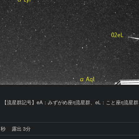
。【流星群記号】eA：みずがめ座η流星群、eL：こと座η流星群
1秒
露出 3分