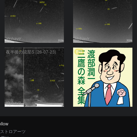
alphavir
alphavir
PR
夜半後の流星S (26-07-23)
alphavir
llow
ストロアーツ