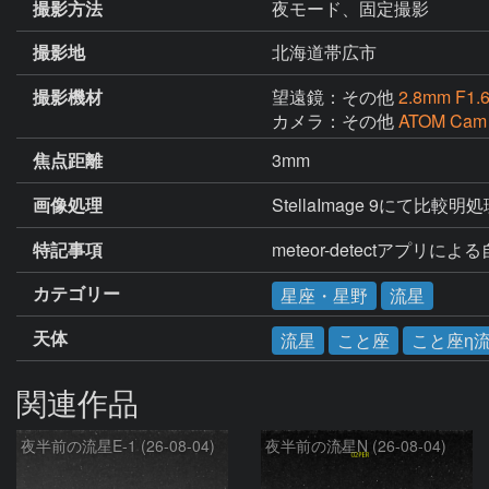
撮影方法
夜モード、固定撮影
撮影地
北海道帯広市
撮影機材
望遠鏡：その他
2.8mm F1.
カメラ：その他
ATOM Cam
焦点距離
3mm
画像処理
StellaImage 9にて比較明
特記事項
meteor-detectアプリに
カテゴリー
星座・星野
流星
天体
流星
こと座
こと座η
関連作品
夜半前の流星E-1 (26-08-04)
夜半前の流星N (26-08-04)