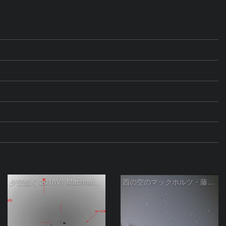
夕空低く 2018V1 Machholz・藤川・岩本彗星
西の空のマックホルツ・藤川・岩本彗星 (C/2018 V1)