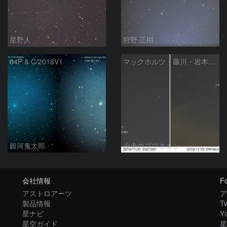
星野人
狩野 正樹
64P & C/2018V1
マックホルツ・藤川・岩本彗星、1日の動き
銀河鬼太郎
小犬のプロキオン
会社情報
Fo
アストロアーツ
ア
製品情報
Tw
星ナビ
Y
星空ガイド
星