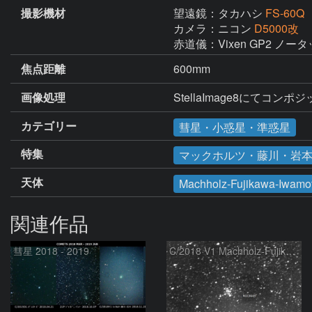
撮影機材
望遠鏡：タカハシ
FS-60Q
カメラ：ニコン
D5000改
赤道儀：Vixen GP2 ノー
焦点距離
600mm
画像処理
StellaImage8にてコン
カテゴリー
彗星・小惑星・準惑星
特集
マックホルツ・藤川・岩本彗星
天体
Machholz-Fujikawa-Iwamo
関連作品
彗星 2018 - 2019
C/2018 V1 Machholz-Fujikawa-Iwamoto and NGC6649