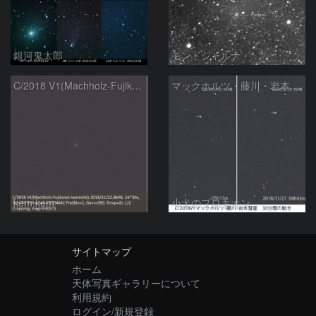
銀河鬼太郎
モンドシャルナ
C/2018 V1(Machholz-Fujikawa-Iwamoto)
マックホルツ・藤川・岩本彗星、30分間の動き
kem.kem
小犬のプロキオン
サイトマップ
ホーム
天体写真ギャラリーについて
利用規約
ログイン/新規登録