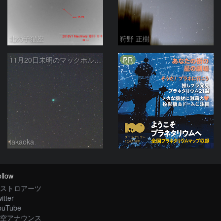
北の子猫座
狩野 正樹
PR
11月20日未明のマックホルツ・藤川・岩本彗星
takaoka
llow
ストロアーツ
itter
ouTube
空アナウンス