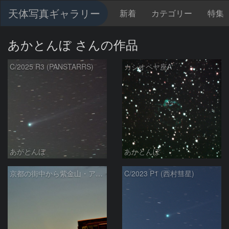
天体写真ギャラリー
新着
カテゴリー
特集
あかとんぼ さんの作品
C/2025 R3 (PANSTARRS)
カシオペヤ座A
あかとんぼ
あかとんぼ
京都の街中から紫金山・アトラス彗星
C/2023 P1 (西村彗星)