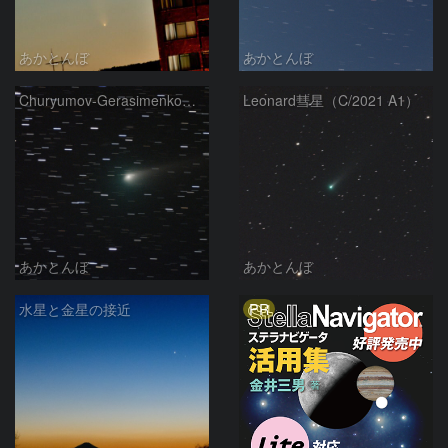
あかとんぼ
あかとんぼ
Churyumov-Gerasimenko彗星（67P）
Leonard彗星（C/2021 A1）
あかとんぼ
あかとんぼ
PR
水星と金星の接近