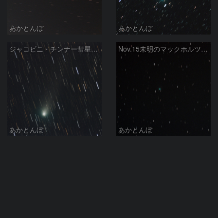
あかとんぼ
あかとんぼ
ジャコビニ・チンナー彗星（21P）
Nov.15未明のマックホルツ・藤川・岩本彗星（C/2018 V1）
あかとんぼ
あかとんぼ