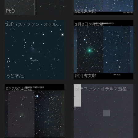
PbO
銀河鬼太郎
38P（ステファン・オテルマ彗星）
3月2日の4彗星
ろどすた
銀河鬼太郎
02.23の4彗星
ステファン・オテルマ彗星：2019/02/13