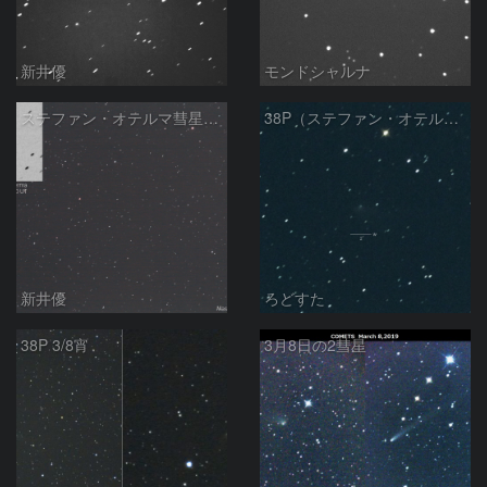
新井優
モンドシャルナ
ステファン・オテルマ彗星：2019/4/2
38P（ステファン・オテルマ彗星）
新井優
ろどすた
38P 3/8宵
3月8日の2彗星