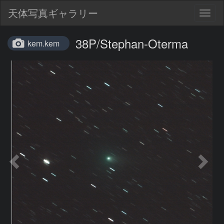
天体写真ギャラリー
Togg
navig
38P/Stephan-Oterma
kem.kem