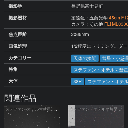
撮影地
長野県富士見町
撮影機材
望遠鏡：五藤光学
45cm 
カメラ：その他
FLI ML830
焦点距離
2065mm
画像処理
1/2程度にトリミング。ダ
カテゴリー
天体の接近
彗星・小惑
特集
ステファン・オテルマ彗星（
天体
38P
ステファン・オテ
関連作品
ステファン-オテルマ彗星：2019/5/7
ステファン・オテルマ彗星：2019/4/2