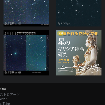
銀河鬼太郎
ろどすた
PR
2月14-15月下の4彗星
銀河鬼太郎
llow
ストロアーツ
itter
ouTube