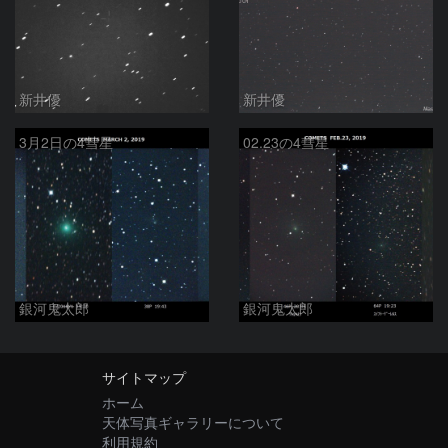
新井優
新井優
3月2日の4彗星
02.23の4彗星
銀河鬼太郎
銀河鬼太郎
サイトマップ
ホーム
天体写真ギャラリーについて
利用規約