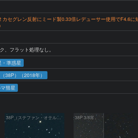
F12 カセグレン反射にミード製0.33倍レデューサー使用でF4.6
0
ーク、フラット処理なし。
星・準惑星
38P）（2018年）
ルマ彗星
38P（ステファン・オテルマ彗星）
38P 3/8宵