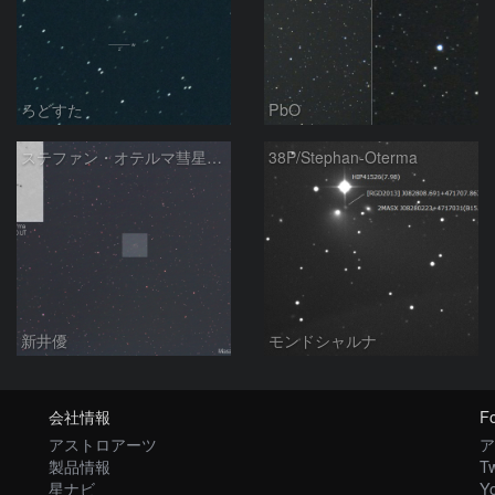
ろどすた
PbO
ステファン・オテルマ彗星：2019/02/13
38P/Stephan-Oterma
新井優
モンドシャルナ
会社情報
Fo
アストロアーツ
ア
製品情報
Tw
星ナビ
Y