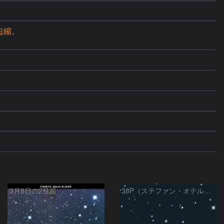
に短縮。
3月8日の2彗星
38P（ステファン・オテルマ彗星）