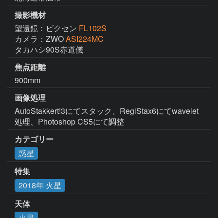
撮影機材
望遠鏡：ビクセン
FL102S
カメラ：ZWO
ASI224MC
タカハシ90S赤道儀
焦点距離
900mm
画像処理
AutoStakkert!3にてスタック、RegiStax6にてwavelet
処理、Photoshop CS5にて調整
カテゴリー
惑星
特集
2018年 火星
天体
火星