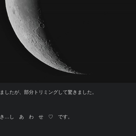
ましたが、部分トリミングして驚きました。

でき…し　あ　わ　せ　♡　です。