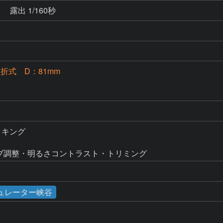
秒
露出 1/160秒
屈折式 D：81mm
タッキング



ーンカーブ調整・明るさコントラスト・トリミング
ュレーター峡谷