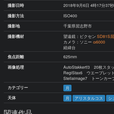
撮影日時
2018年9月6日 4時17分37
撮影方法
ISO400
撮影地
千葉県習志野市
撮影機材
望遠鏡：ビクセン
SD81S
カメラ：ソニー
α6000
経緯台
焦点距離
625mm
画像処理
AutoStakkert!3　20枚ス
RegiStax6　ウエーブレット
Stellaimage7　ト
カテゴリー
月
天体
月
アリスタルコス
シ
関連作品