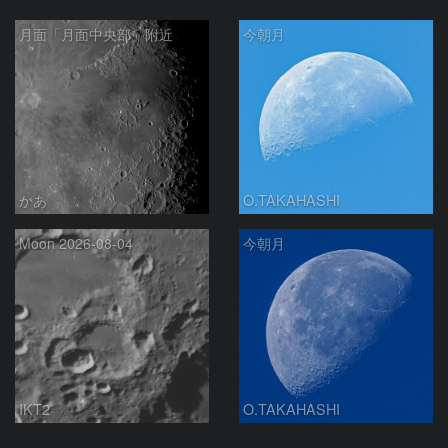
月面「月面中央部」附近
今朝月
かあ
O.TAKAHASHI
Moon 2026-08-04
今朝月
IKT2
O.TAKAHASHI