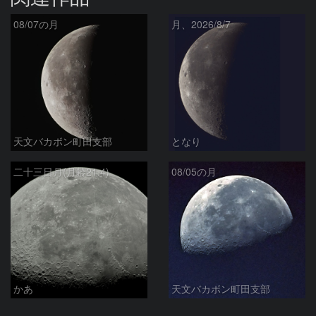
08/07の月
月、2026/8/7
天文バカボン町田支部
となり
二十三日月(月齢21.4)
08/05の月
かあ
天文バカボン町田支部