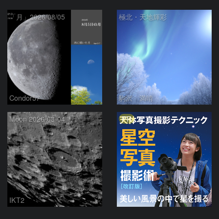
「月」2026/08/05
極北・天地輝彩
Condor57
駒沢 満晴
PR
Moon 2026-08-04
IKT2