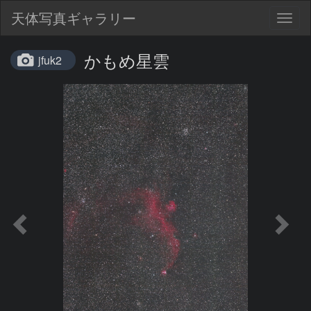
天体写真ギャラリー
Togg
navig
かもめ星雲
jfuk2