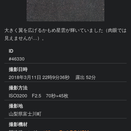
大きく翼を広げるかもめ星雲が輝いていました（肉眼では
見えませんが…）。
ID
#46330
撮影日時
2018年3月11日 22時9分36秒
露出 52分
撮影方法
ISO3200 F2.5 70秒×45枚
撮影地
山梨県富士川町
撮影機材