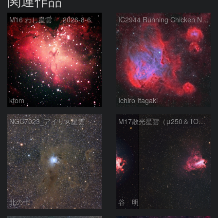
関連作品
M16 わし星雲 2026-8-6
IC2944 Running Chicken Nebula
ktom
Ichiro Itagaki
NGC7023_アイリス星雲
M17散光星雲（μ250＆TOA130）
北の士
谷 明