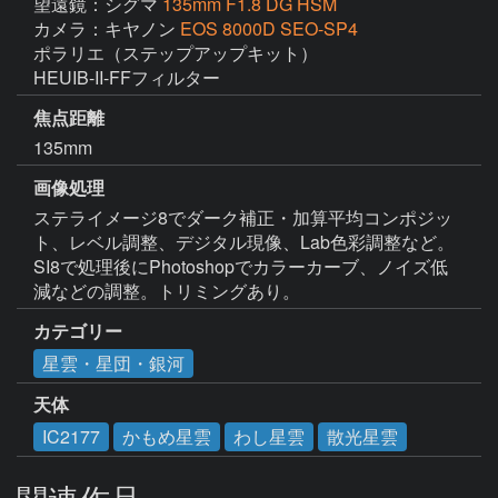
望遠鏡：シグマ
135mm F1.8 DG HSM
カメラ：キヤノン
EOS 8000D SEO-SP4
ポラリエ（ステップアップキット）

HEUIB-II-FFフィルター
焦点距離
135mm
画像処理
ステライメージ8でダーク補正・加算平均コンポジッ
ト、レベル調整、デジタル現像、Lab色彩調整など。

SI8で処理後にPhotoshopでカラーカーブ、ノイズ低
減などの調整。トリミングあり。
カテゴリー
星雲・星団・銀河
天体
IC2177
かもめ星雲
わし星雲
散光星雲