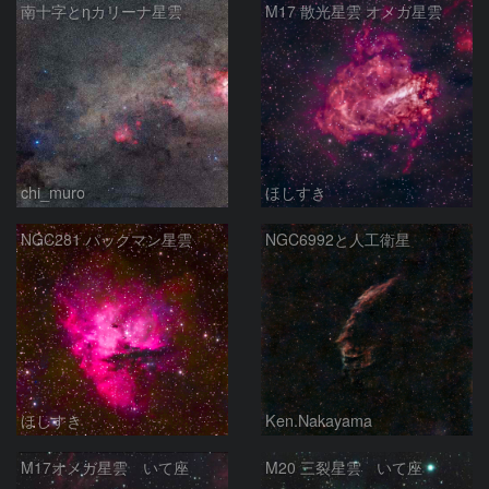
南十字とηカリーナ星雲
M17 散光星雲 オメガ星雲
chi_muro
ほしすき
NGC281 パックマン星雲
NGC6992と人工衛星
ほしすき
Ken.Nakayama
M17オメガ星雲 いて座
M20 三裂星雲 いて座