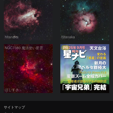
hltanaka
hltanaka
PR
NGC7380 魔法使い星雲
ほしすき
サイトマップ