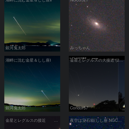
銀河鬼太郎
みっちゃん
湖畔に沈む金星＆しし座Ⅰ
金星とレグルスの大接近 (2026/07/09)
銀河鬼太郎
Condor57
金星とレグルスの接近 260709
夜空は宝石箱(しし座 NGC2903) Seestar50