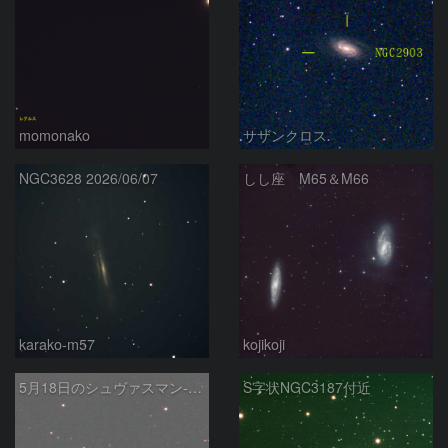
momonako
サザンクロス
NGC3628 2026/06/07
しし座 M65＆M66
karako-m57
kojikoji
5月18日のシュヴァスマン-ヴァハマン第1彗星（29P）
S字状NGC3187付近