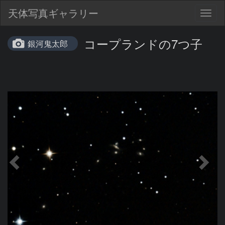
天体写真ギャラリー
Togg
navig
コープランドの7つ子
銀河鬼太郎