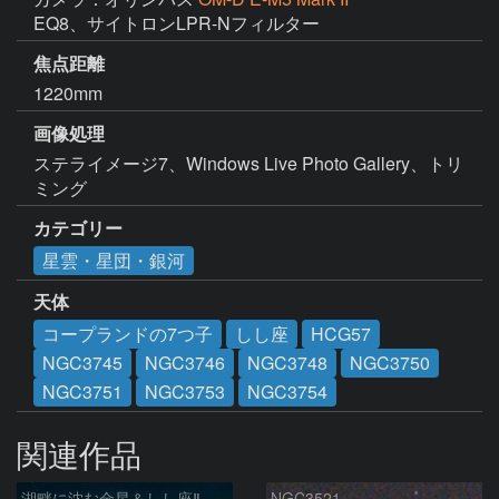
EQ8、サイトロンLPR-Nフィルター
焦点距離
1220mm
画像処理
ステライメージ7、Windows Live Photo Gallery、トリ
ミング
カテゴリー
星雲・星団・銀河
天体
コープランドの7つ子
しし座
HCG57
NGC3745
NGC3746
NGC3748
NGC3750
NGC3751
NGC3753
NGC3754
関連作品
湖畔に沈む金星＆しし座Ⅱ
NGC3521