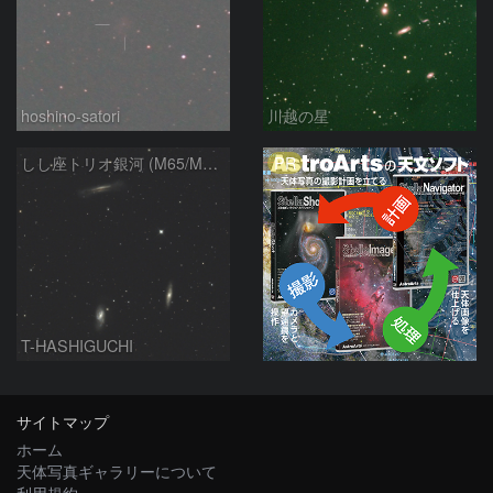
hoshino-satori
川越の星
PR
しし座トリオ銀河 (M65/M66/NGC3628) 2026/05/11
T-HASHIGUCHI
サイトマップ
ホーム
天体写真ギャラリーについて
利用規約