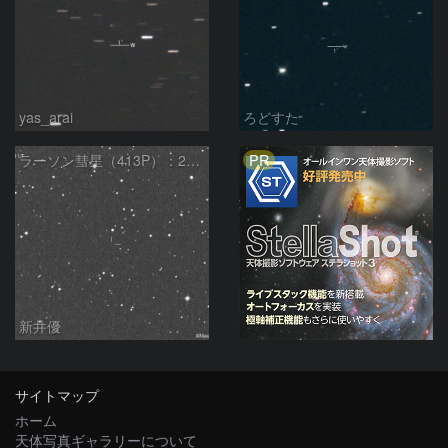
yas_arai
ろどすた
PR
ラーソン彗星（413P）：2021/02/20
新井優
サイトマップ
ホーム
天体写真ギャラリーについて