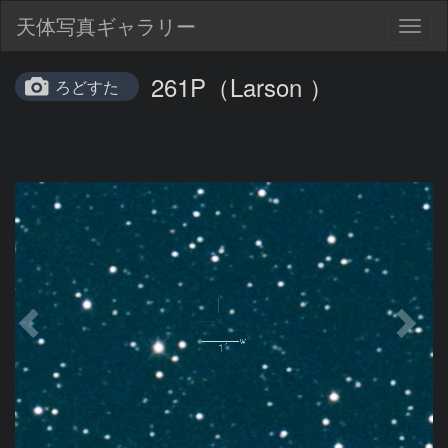
天体写真ギャラリー
Togg
navig
261P（Larson ）
ろどすた