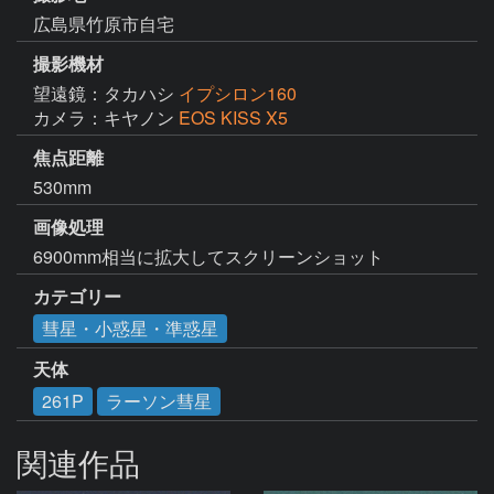
広島県竹原市自宅
撮影機材
望遠鏡：タカハシ
イプシロン160
カメラ：キヤノン
EOS KISS X5
焦点距離
530mm
画像処理
6900mm相当に拡大してスクリーンショット
カテゴリー
彗星・小惑星・準惑星
天体
261P
ラーソン彗星
関連作品