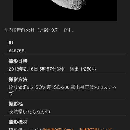
午前6時前の月（月齢19.7）です。
ID
#45766
撮影日時
2018年2月6日 5時57分0秒
露出 1/250秒
撮影方法
絞り値:F6.5 ISO速度:ISO-200 露出補正値:-0.3ステッ
プ
撮影地
茨城県ひたちなか市
撮影機材
望遠鏡：ニコン
光学60倍ズーム、NIKKORレンズ