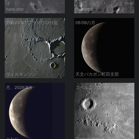
hare-star
hare-star
月齢23.3のフラマウロ付近
08/08の月
ウィルキンソン
天文バカボン町田支部
月、2026/8/8
コペルニクス、カルパチア山脈付近
となり
DunkelerMond