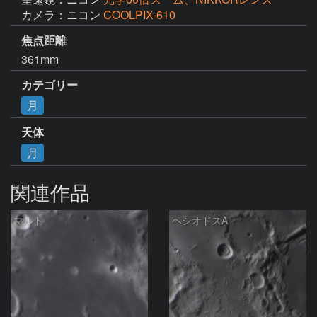
カメラ：ニコン
COOLPIX-610
焦点距離
361mm
カテゴリー
月
天体
月
関連作品
マルト
ヘシオドスA