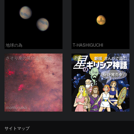
地球の為
T-HASHIGUCHI
PR
さそり座の尾付近の空域 260718
momonako
サイトマップ