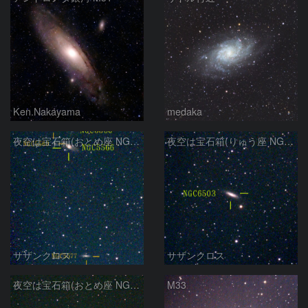
Ken.Nakayama
medaka
夜空は宝石箱(おとめ座 NGC5566) Seestar50
夜空は宝石箱(りゅう座 NGC6503) Seestar50
サザンクロス
サザンクロス
夜空は宝石箱(おとめ座 NGC5746) Seestar50
M33