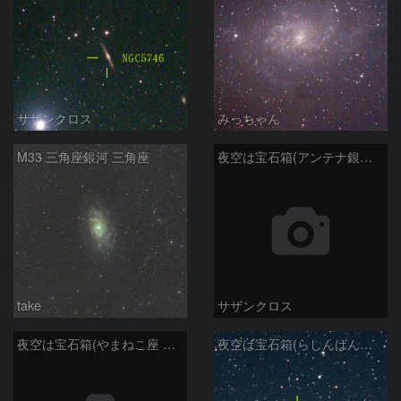
サザンクロス
みっちゃん
M33 三角座銀河 三角座
夜空は宝石箱(アンテナ銀河 NGC4038) Seestar50
take
サザンクロス
夜空は宝石箱(やまねこ座 NGC2683) Seestar50
夜空は宝石箱(らしんばん座 NGC2613) Seestar50