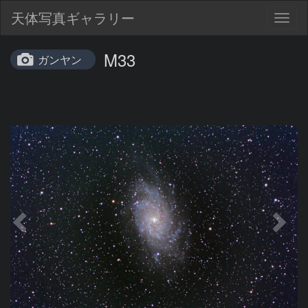
天体写真ギャラリー
Togg
navig
M33
ガンヤン