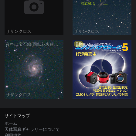
サザンクロス
サザンクロス
PR
夜空は宝石箱(回転花火銀河 M101) Seestar50
サザンクロス
サイトマップ
ホーム
天体写真ギャラリーについて
利用規約