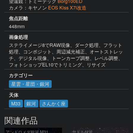
望遠鏡：トミーテック
Borg100ED
カメラ：キヤノン
EOS Kiss X7i改造
焦点距離
448mm
画像処理
ステライメージ8でRAW現像、ダーク処理、フラット
処理、コンポジット、周辺減光補正、オートストレッ
チ、デジタル現像、トーンカーブ調整、レベル調整、
フォトショップEL10でトリミング、リサイズ
カテゴリー
星雲・星団・銀河
天体
M33
銀河
さんかく座
関連作品
アンドロメダ銀河 M31
サドル付近