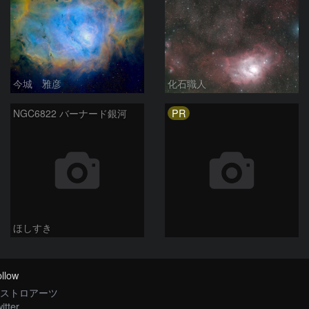
今城 雅彦
化石職人
PR
NGC6822 バーナード銀河
ほしすき
llow
ストロアーツ
itter