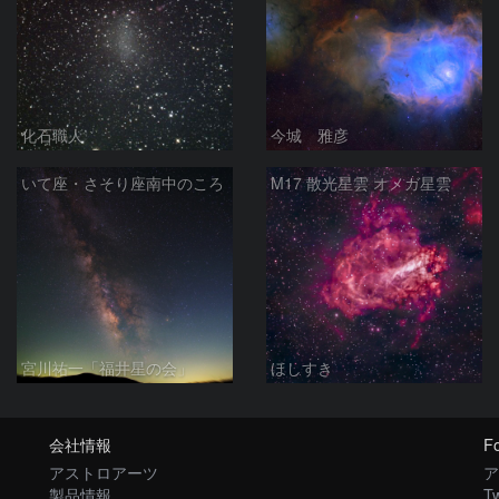
化石職人
今城 雅彦
いて座・さそり座南中のころ
M17 散光星雲 オメガ星雲
宮川祐一「福井星の会」
ほしすき
会社情報
Fo
アストロアーツ
ア
製品情報
Tw