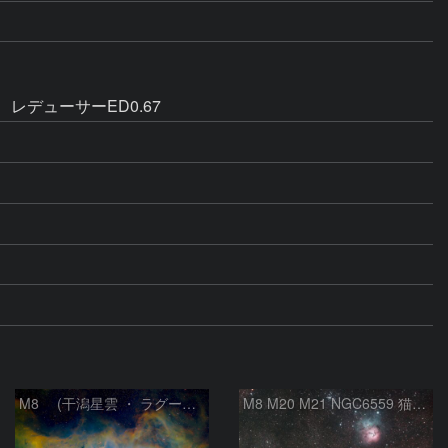
レデューサーED0.67
M8 (干潟星雲 ・ ラグーン（Lagoon）星雲)
M8 M20 M21 NGC6559 猫の手星雲 いて座