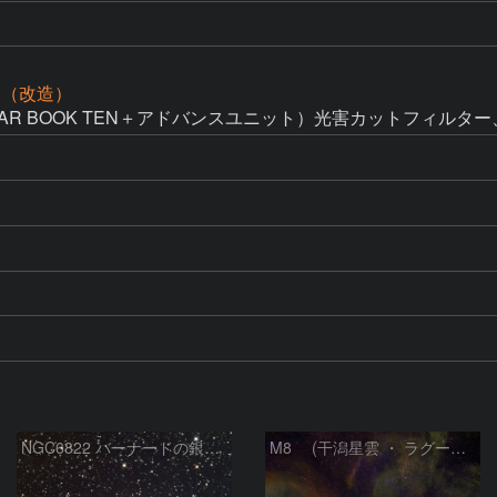
0D（改造）
AR BOOK TEN＋アドバンスユニット）光害カットフィルター、
NGC6822 バーナードの銀河 いて座
M8 (干潟星雲 ・ ラグーン（Lagoon）星雲)