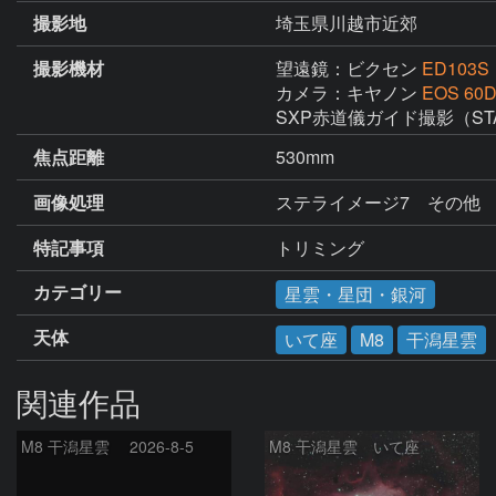
撮影地
埼玉県川越市近郊
撮影機材
望遠鏡：ビクセン
ED103S
カメラ：キヤノン
EOS 6
SXP赤道儀ガイド撮影（ST
焦点距離
530mm
画像処理
ステライメージ7　その他
特記事項
トリミング
カテゴリー
星雲・星団・銀河
天体
いて座
M8
干潟星雲
関連作品
M8 干潟星雲 2026-8-5
M8 干潟星雲 いて座