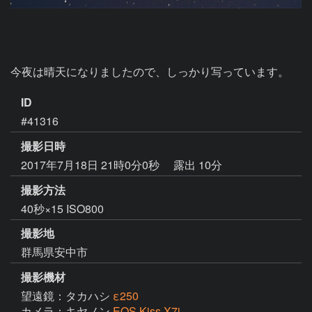
今夜は晴天になりましたので、しっかり写っています。
ID
#41316
撮影日時
2017年7月18日 21時0分0秒
露出 10分
撮影方法
40秒×15 ISO800
撮影地
群馬県安中市
撮影機材
望遠鏡：タカハシ
ε250
カメラ：キヤノン
EOS Kiss X7i