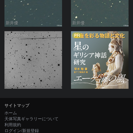
新井優
新井優
PR
48P/Johnson
モンドシャルナ
サイトマップ
ホーム
天体写真ギャラリーについて
利用規約
ログイン/新規登録