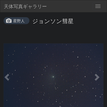
天体写真ギャラリー
Togg
navig
ジョンソン彗星
星野人