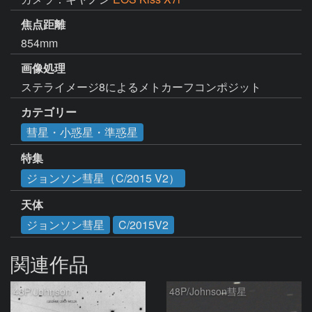
焦点距離
854mm
画像処理
ステライメージ8によるメトカーフコンポジット
カテゴリー
彗星・小惑星・準惑星
特集
ジョンソン彗星（C/2015 V2）
天体
ジョンソン彗星
C/2015V2
関連作品
48P/Johnson
48P/Johnson彗星