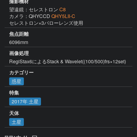
撮影機材
望遠鏡：セレストロン
C8
カメラ：QHYCCD
QHY5LII-C
セレストロン×3バローレンズ使用
焦点距離
6096mm
画像処理
RegiStax6によるStack & Wavelet((100/500)frs×12set)
カテゴリー
惑星
特集
2017年 土星
天体
土星