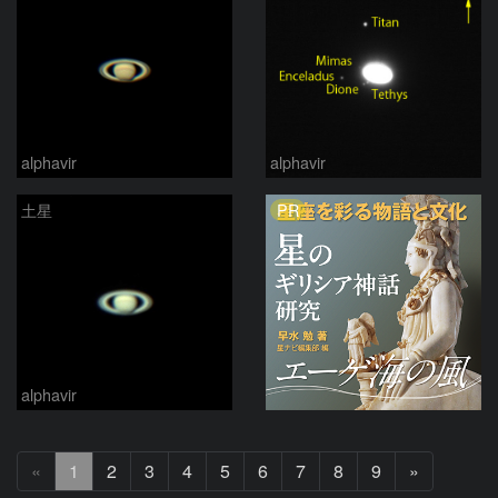
alphavir
alphavir
PR
土星
alphavir
次
«
1
2
3
4
5
6
7
8
9
»
へ