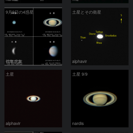
9月9日の4惑星
土星とその衛星
鶴亀虎象
alphavir
土星
土星 9/9
alphavir
nardis