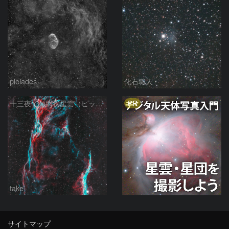
pleiades
化石職人
PR
十三夜での網状星雲（ピッカリングの三角）
take
サイトマップ