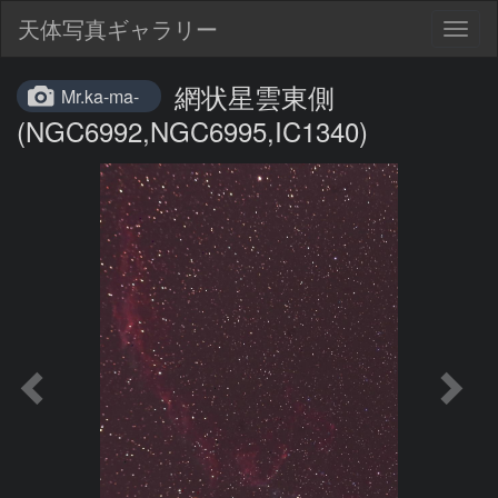
天体写真ギャラリー
Togg
navig
網状星雲東側
Mr.ka-ma-
(NGC6992,NGC6995,IC1340)