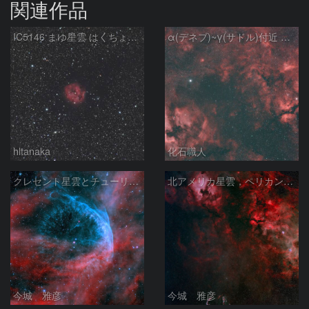
関連作品
IC5146 まゆ星雲 はくちょう座
α(デネブ)~γ(サドル)付近 NGC7000 北アメリカ星雲 IC5067~5070 ペリカン星雲 Sh2-112 はくちょう座
hltanaka
化石職人
クレセント星雲とチューリップ星雲の真ん中あたりにある星雲 NGC6883 ???
北アメリカ星雲，ペリカン星雲，サドル付近，クレセント星雲，網状星雲・・・etc
今城 雅彦
今城 雅彦