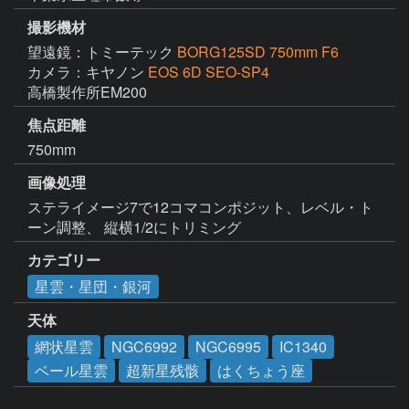
撮影機材
望遠鏡：トミーテック
BORG125SD 750mm F6
カメラ：キヤノン
EOS 6D SEO-SP4
高橋製作所EM200
焦点距離
750mm
画像処理
ステライメージ7で12コマコンポジット、レベル・ト
ーン調整、 縦横1/2にトリミング
カテゴリー
星雲・星団・銀河
天体
網状星雲
NGC6992
NGC6995
IC1340
ベール星雲
超新星残骸
はくちょう座