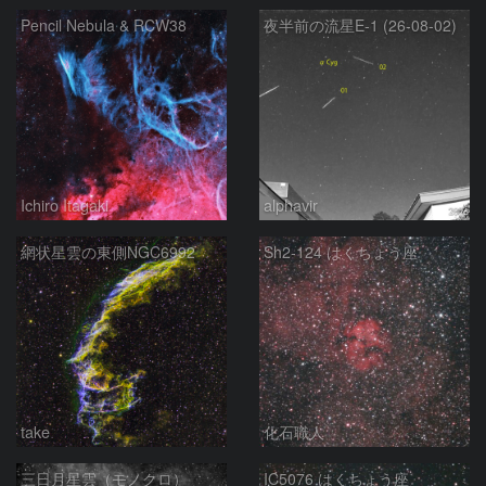
Pencil Nebula & RCW38
夜半前の流星E-1 (26-08-02)
Ichiro Itagaki
alphavir
網状星雲の東側NGC6992
Sh2-124 はくちょう座
take
化石職人
三日月星雲（モノクロ）
IC5076 はくちょう座