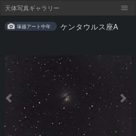
天体写真ギャラリー
Togg
navig
ケンタウルス座A
塚越アート中年