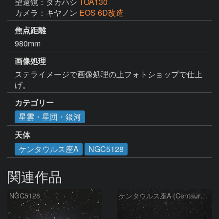
望遠鏡：タカハシ
TOA130
カメラ：キヤノン
EOS 6D改造
焦点距離
980mm
画像処理
ステライメージで画像処理の上フォトショップで仕上
げ。
カテゴリー
星雲・星団・銀河
天体
ケンタウルス座A
NGC5128
関連作品
NGC5128
ケンタウルス座A (Centaurus A)