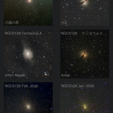
川越の星
ｍ2
NGC5128 Centaurus A
NGC5128 ケンタウルス座A
Ichiro Itagaki
kotan
NGC5128 Feb. 2026
NGC5128 Jan. 2026