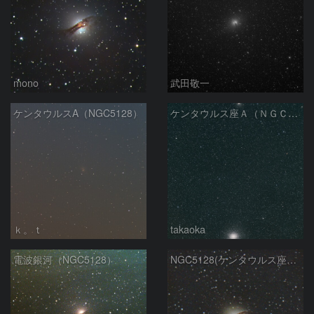
mono
武田敬一
ケンタウルスA（NGC5128）
ケンタウルス座Ａ（ＮＧＣ５１２８）とオメガ星団
ｋ。ｔ
takaoka
電波銀河（NGC5128）
NGC5128(ケンタウルス座A）