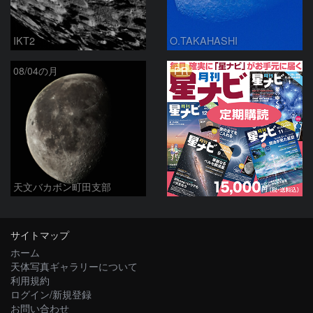
IKT2
O.TAKAHASHI
PR
08/04の月
天文バカボン町田支部
サイトマップ
ホーム
天体写真ギャラリーについて
利用規約
ログイン/新規登録
お問い合わせ