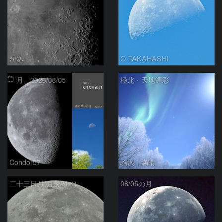
かあ
O.TAKAHASHI
「月」2026/08/05
極北・天地輝彩
Condor57
駒沢 満晴
二十三日月(月齢21.4)
08/05の月