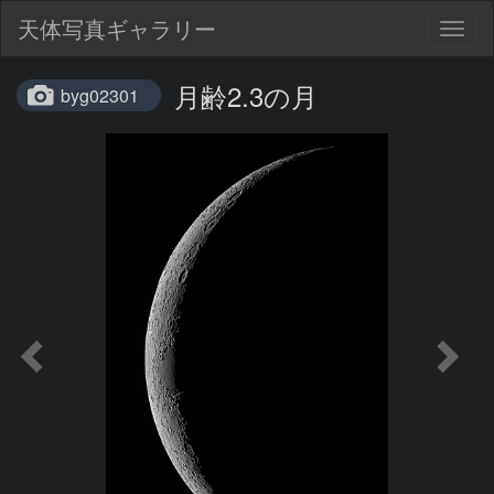
天体写真ギャラリー
Togg
navig
月齢2.3の月
byg02301