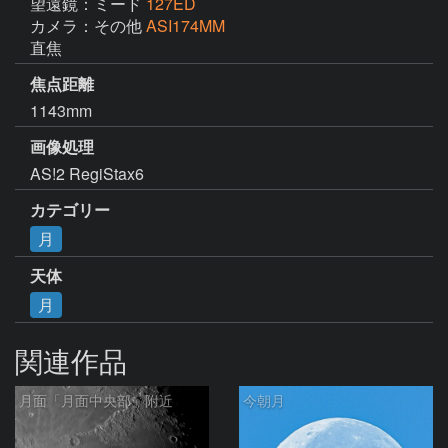
望遠鏡：ミード
127ED
カメラ：その他
ASI174MM
直焦
焦点距離
1143mm
画像処理
AS!2 RegiStax6
カテゴリー
月
天体
月
関連作品
月面「月面中央部」附近
今朝月