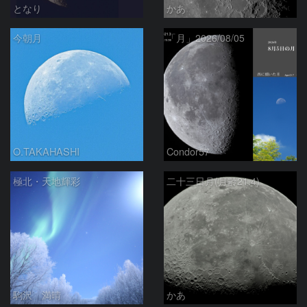
となり
かあ
今朝月
「月」2026/08/05
O.TAKAHASHI
Condor57
極北・天地輝彩
二十三日月(月齢21.4)
駒沢 満晴
かあ