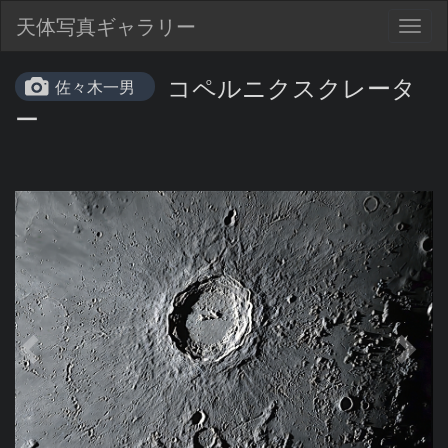
天体写真ギャラリー
Togg
navig
コペルニクスクレータ
佐々木一男
ー