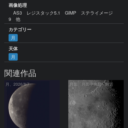
画像処理
　AS3　レジスタック5.1　GIMP　ステライメージ
9　他
カテゴリー
月
天体
月
関連作品
月、2026/8/7
月面「月面中央部」附近